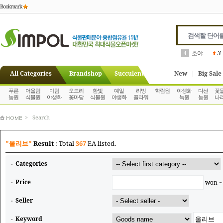
Bookmark
호야
3
4
All Categories
Brandshop
Succulent
New
Big Sale
푸른
어울림
미림
오드리
한빛
예일
리빙
학림원
야생화
다선
꽃
농원
식물원
야생화
꽃마당
식물원
야생화
플라워
녹원
농원
나
> Search
"올리브"
Result
: Total
367
EA listed.
Categories
Price
won 
Seller
Keyword