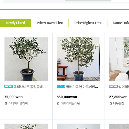
Newly Listed
Price:Lowest First
Price:Highest First
Name Ord
올리브나무 동일품배송 높이83 너비55
열매가득한 아르베키나 올리브나무 특대품 동일품배송 서울 인천 경기 직배송 높이165 너비110
썸머할인 외목대 올리브나
75,000won
850,000won
27,800won
디에이치플라워
디에이치플라워
나무설렘