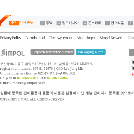
주간
검색순위
동백
알로카시아
몬스테라
안스리움
Privacy Policy
Barnd simpol
User Agreement
About simpol
Simpol Network
Cust
Corporate registration number
Packaging 4Step
부산광역시 동구 범일로102번길 16-10, (범일동) 603호 SIMPOL
농
registration number 607-81-54679 | CEO Lee Jong Min
Online business license 제2017-부산동구-00230호
Help desk
070-8680-8811
FAX
070-8630-8867
E-mail.
master@simpol.co.kr
심폴에 등록된 판매물품과 물품의 내용은 심폴이 아닌 개별 판매자가 등록한 것으로서
COPYRIGHT SIMPOL ALL RIGHTS RESERVED.