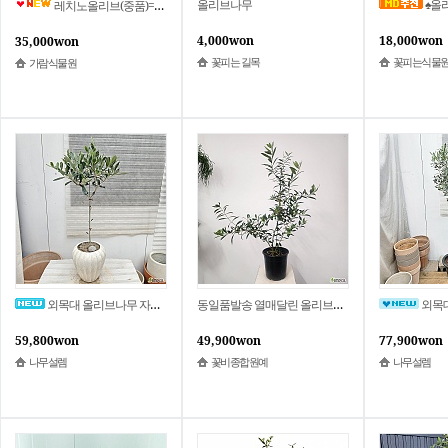
올리브나무
♠올리브나무
레치노올리브(중품)=랜덤발송
4,000won
18,000won
35,000won
꽃피는 길목
꽃피는식물
가람식물원
외목대 올리브나무 자가수정품종 미션 플랜테리어
동일품발송 열매달린 올리브나무 가지형 1번포트499 꽃비종합원예
외목대 올리브나무
59,800won
49,900won
77,900won
나무설렘
꽃비종합원예
나무설렘