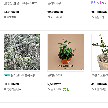
[풀멍상점] 올리브나무 (20cm 포트)/노지월동 야생 조경수 꽃 선별발송 분채배송/ 방수라벨 이름표포함
올리브나무
[90cm]
23,000won
69,000won
30,000won
풀멍상점
아그리카페
꽃들나라
올리브나무 묘목 (성서의 식물)
올리브 1003
20,000won
5,500won
45,000won
영광식물원♥♥
플로스토어
카멜리브팜