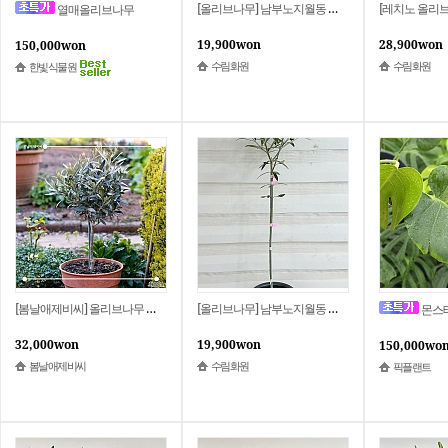
[올리브나무] 남부노지월동 내한성이 강하고 열매가 잘열리는 관상수 S3523 -동일품배송- 높이;95cm 폭;38cm
열매올리브나무
19,900won
28,900won
150,000won
수림화원
수림화원
한빛식물원
[봄날애제비씨] 올리브나무 중형(H0.5~) 공기정화식물 키우기
[올리브나무] 남부노지월동 내한성이 강하고 열매가 잘열리는 관상수 S3525 -동일품배송- 높이;94cm 폭;29cm
몬스테라 델리시
32,000won
19,900won
150,000wo
봄날애제비씨
수림화원
픽플랜트