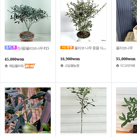
올리브 나무 중품 식물키우기 관엽식물 거실꾸미기 잎 묘목 올리브화분
올리브나무
(단품)올리브나무 #15
16,900won
35,000won
45,000won
소담꽃농원
아그리카페
예담플라워