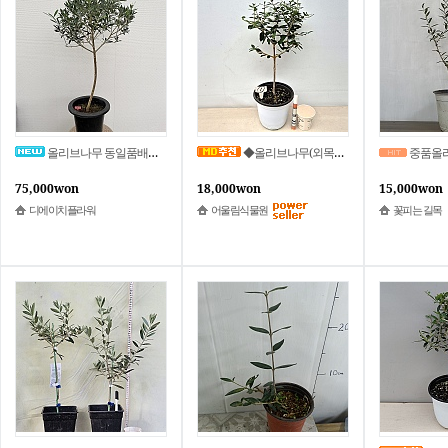
올리브나무 동일품배송 높이98 너비57 1번
◆올리브나무(외목수형/1)~동일상품으로 배송됩니다.
중품올
75,000won
18,000won
15,000won
디에이치플라워
어울림식물원
꽃피는 길목