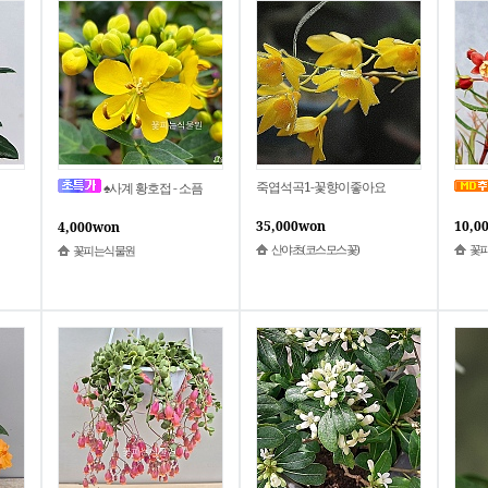
죽엽석곡1-꽃향이좋아요
♠사계 황호접 - 소픔
35,000won
10,0
4,000won
산야초(코스모스꽃)
꽃
꽃피는식물원