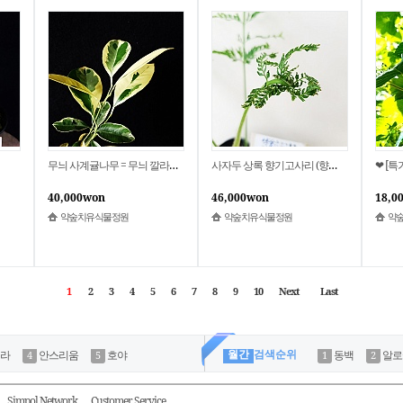
무늬 사계귤나무 = 무늬 깔라만시나무 = 7008
사자두 상록 향기고사리 (향고사리. 허브고사리) 7024
40,000won
46,000won
18,0
약숲치유식물정원
약숲치유식물정원
약
1
2
3
4
5
6
7
8
9
10
Next
Last
월간
검색순위
라
안스리움
호야
동백
알로
Simpol Network
Customer Service