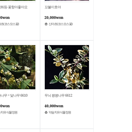
화등-꽃항아좋아요
꼬불이호야
00won
20,000won
초(코스모스꽃)
산야초(코스모스꽃)
무 = 닻나무 6610
무늬 꽝꽝나무 6612
00won
40,000won
숲치유식물정원
약숲치유식물정원