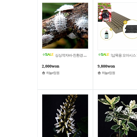
싱싱깍자바-친환경 유기농 살충제 다모여^0^/ 깍지벌레/진딧물/응애/ 하늘e정원!
!삽목용 오아시스 162구 풀셋트 (오아시스162구+72구 트레이2장+발근력20ml) / 다육이 선인장 리톱스 야생
2,000won
9,800won
하늘e정원
하늘e정원