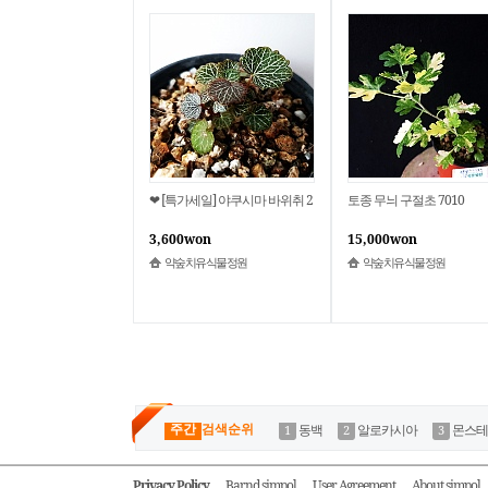
❤ [특가세일] 야쿠시마 바위취 2
토종 무늬 구절초 7010
3,600won
15,000won
약숲치유식물정원
약숲치유식물정원
주간
검색순위
동백
알로카시아
몬스테
Privacy Policy
Barnd simpol
User Agreement
About simpol