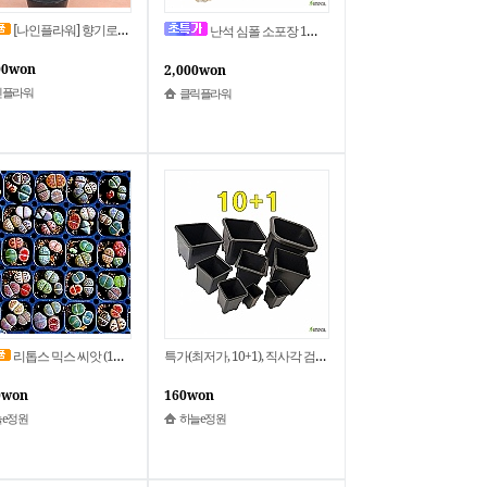
[나인플라워] 향기로운 황금열매 유주 나무 359 화원 농원
난석 심폴 소포장 1리터 3리터 대용량 6리터 동양난 분갈이 가벼운돌 흙 가벼운마사 고급난석 다육이 영양제
00won
2,000won
인플라워
클릭플라워
리톱스 믹스 씨앗 (100립)- 프리미엄 280여종이 섞여 있어요^0^/ 하늘e정원!
특가(최저가, 10+1), 직사각 검정플분 다 모여..플라스틱화분 사각포트 파종분 / 하늘e정원(추천)!
0won
160won
e정원
하늘e정원