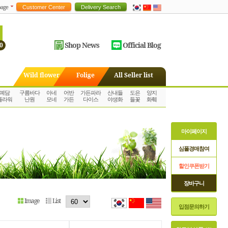
age
Shop News
Official Blog
0
Wild flower
Folige
All Seller list
예담
구름바다
아네
어반
가든파라
산내들
도은
양지
플라워
난원
모네
가든
다이스
야생화
들꽃
화훼
마이페이지
심폴경매참여
할인쿠폰받기
장바구니
Image
List
입점문의하기