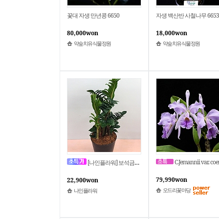
꽃대 자생 만년콩 6650
자생 백산반 사철나무 6653
80,000won
18,000won
약숲치유식물정원
약숲치유식물정원
C.Jemannii var. coerulea x sib 젠마니 세룰.연보라색꽃잎.달콤한향기.향기좋아요.인기품종.고급
[나인플라워] 보석금전수 돈나무 금전수 229 화원 농원
79,990won
22,900won
오드리꽃마당
나인플라워