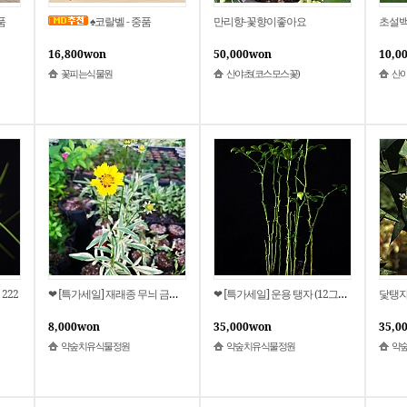
품
♠코랄벨 - 중품
만리향-꽃향이좋아요
초설백
16,800won
50,000won
10,0
꽃피는식물원
산야초(코스모스꽃)
산야
222
❤ [특가세일] 재래종 무늬 금계국 2
❤ [특가세일] 운용 탱자 (12그루) = 운용탱자 6573
닻탱자나
8,000won
35,000won
35,0
약숲치유식물정원
약숲치유식물정원
약