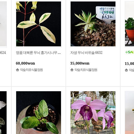
624
명품 대복륜 무늬 홍가시나무 6627
자생 무늬 바위솔 6632
60,000won
35,000won
15,0
약숲치유식물정원
약숲치유식물정원
약