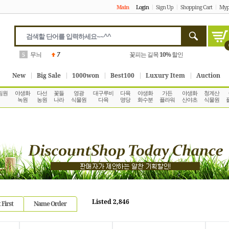
Main
Login
Sign Up
Shopping Cart
Myp
무늬
7
꽃피는 길목
10%
할인
5
New
Big Sale
1000won
Best100
Luxury Item
Auction
림원
야생화
다선
꽃들
영광
대구루비
다육
야생화
가든
야생화
청계산
녹원
농원
나라
식물원
다육
명당
화수분
플라워
산야초
식물원
Listed 2,846
 First
Name Order