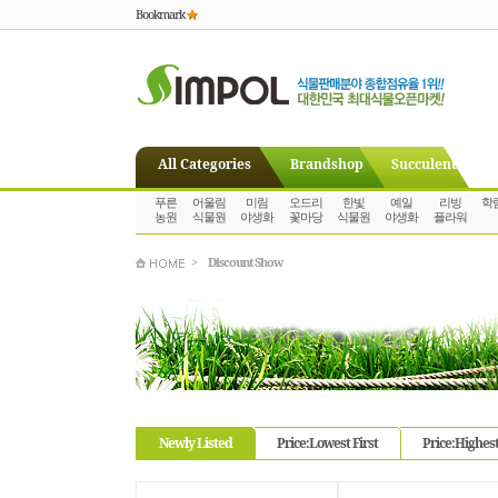
Bookmark
All Categories
Brandshop
Succulent
푸른
어울림
미림
오드리
한빛
예일
리빙
학
농원
식물원
야생화
꽃마당
식물원
야생화
플라워
>
Discount Show
Newly Listed
Price:Lowest First
Price:Highest