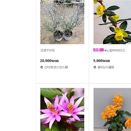
크로키아1
♠노랑버버리스
20,000won
9,000won
산야초(코스모스꽃)
꽃피는식물원