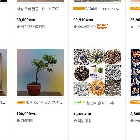
자생 무늬 꿀풀 =하고초 7005
C. Nobilior coerulea x L.dayana coerulea 노빌리어 세룰 x 다이아나 세룰.진한핑크색꽃.달콤한향기.향기좋아요.고급종.인기.신상품입고
30,000won
99,990won
35,9
약숲치유식물정원
오드리꽃마당
나
다완
일본 소품 낙엽송 (마지막)
분갈이 흙-다 모여..용토 마사토 적옥토 녹소토 금사 상토 퍼라이트 질석 훈탄 산야초 화산석!
100,000won
5,80
1,200won
가람과뫼
하늘
하늘e정원