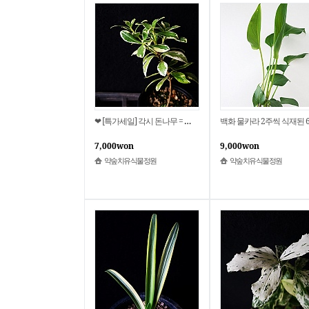
❤ [특가세일] 각시 돈나무 = 소엽 돈나무 = 애기 돈나무
백화 물카라 2주씩 식재된 6
7,000won
9,000won
약숲치유식물정원
약숲치유식물정원