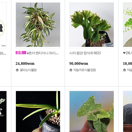
♠호야 켄티아나 와이티 (걸이용) 동일품배송
사자 왕관 창석위 6625
❤ [특
화 삽목 분갈이
24,800won
90,000won
18,0
꽃피는식물원
약숲치유식물정원
약