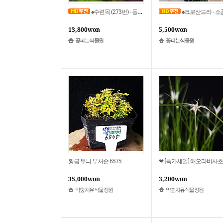
♠수련목 (273번) - 동일상품배송
♠크로산드라 - 소
13,800won
5,500won
꽃피는식물원
꽃피는식물원
황금 무늬 부처손 6575
❤ [특가세일] 해오라비사초 
35,000won
3,200won
약숲치유식물정원
약숲치유식물정원