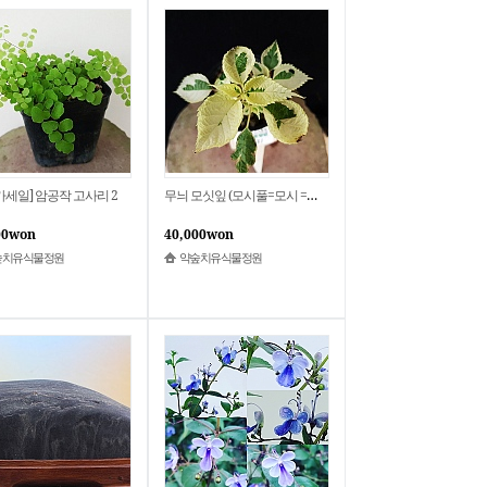
가세일] 암공작 고사리 2
무늬 모싯잎 (모시풀=모시 =모시잎) 6631
00won
40,000won
숲치유식물정원
약숲치유식물정원