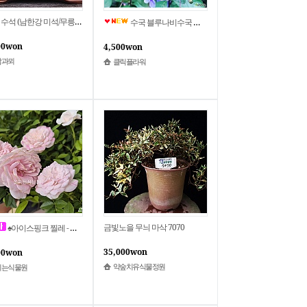
수석 (남한강 미석/무릉도원)
수국 블루나비수국 나비수국 개화시기길어요 여러해살이
00won
4,500won
람과뫼
클릭플라워
금빛노을 무늬 마삭 7070
♠아이스핑크 찔레 - 꽃대수형
35,000won
00won
약숲치유식물정원
피는식물원