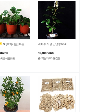
개화주 자생 만년콩 6649
❤ [특가세일] 짜보 돌단풍 22
80,000won
00won
약숲치유식물정원
숲치유식물정원