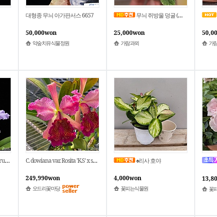
대형종 무늬 아가판서스 6657
무늬 쥐방울 덩굴 (태경화분)
50,000won
25,000won
50,0
약숲치유식물정원
가람과뫼
가
종.신상품입고
C. dowiana var. Rosita 'K.S' x self 도위아나 로시타.장미빛화판에 황금색그물맥.달콤한향기.향기좋아요.고급.인기품종.신상품입고
♠리사 호야
249,990won
4,000won
13,8
오드리꽃마당
꽃피는식물원
꽃