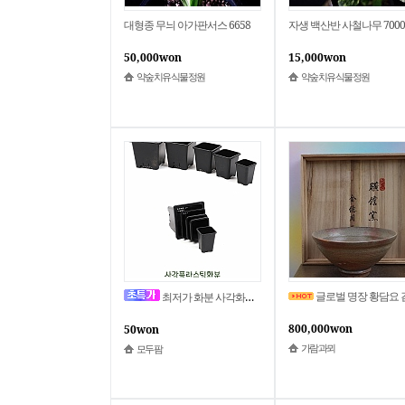
대형종 무늬 아가판서스 6658
자생 백산반 사철나무 7000
50,000won
15,000won
약숲치유식물정원
약숲치유식물정원
글로벌 명장 황담요 김억주님 고려
최저가 화분 사각화분 사각플라스틱화분 플분 모종화분 다육화분 미니화분 씨앗화분 플라스틱화분 콩나물키우기 다육이 심폴 사각플분
800,000won
50won
가람과뫼
모두팜