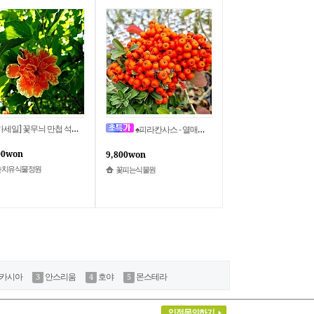
❤ [특가세일] 꽃무늬 만첩 석류 7023
♠피라칸사스 - 열매수형
00won
9,800won
숲치유식물정원
꽃피는식물원
카시아
안스리움
호야
몬스테라
입점문의하기