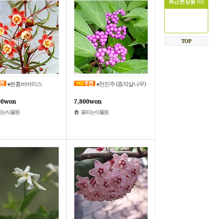
최근본상품
(0)
TOP
♠분홍버버리스
♠천진주 (좀작살나무)
00won
7,800won
피는식물원
꽃피는식물원