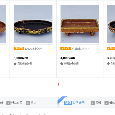
삼각미니수반
사각미니수반
3,000won
3,000won
3,00
희망참숯농원
희망참숯농원
희
1
월간
검색순위
라
안스리움
호야
동백
알로