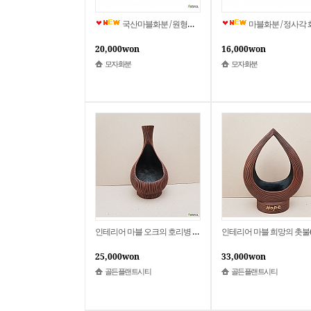
국산마블화분 / 원형마블화분 / 낮은마블화분 / 가벼움 / MB-012 / 모자화분
마블화분 / 정사각 화분 / 사각화분 / 가벼움 / MB-009 / 모
20,000won
16,000won
모자화분
모자화분
인테리어 마블 오크의 호리병 화분(M) 2021 새상품
25,000won
33,000won
골든플랜트시티
골든플랜트시티