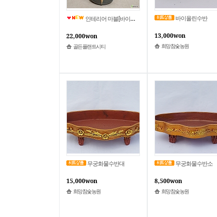
바이올린수반
인테리어 마블[바이올린] 화분(소)/악기마블/인테리어화분
13,000won
22,000won
희망참숯농원
골든플랜트시티
무궁화물수반대
무궁화물수반소
15,000won
8,500won
희망참숯농원
희망참숯농원