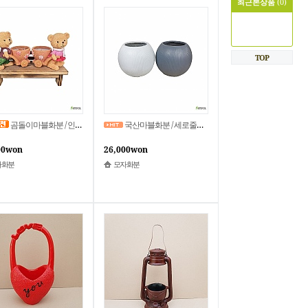
최근본상품
(0)
TOP
곰돌이마블화분 / 인테리어다육이화분 / 곰돌이커플화분 / 장식화분 / TB-001
국산마블화분 / 세로줄무늬마블화분 / 원형관엽화분 / MB-013 / 모자화분
00won
26,000won
자화분
모자화분