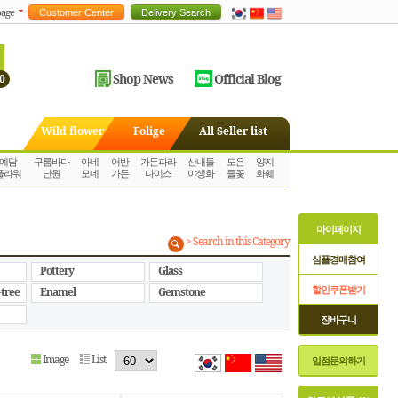
age
Shop News
Official Blog
0
Wild flower
Folige
All Seller list
예담
구름바다
아네
어반
가든파라
산내들
도은
양지
플라워
난원
모네
가든
다이스
야생화
들꽃
화훼
마이페이지
> Search in this Category
심폴경매참여
Pottery
Glass
할인쿠폰받기
-tree
Enamel
Gemstone
장바구니
Image
List
입점문의하기