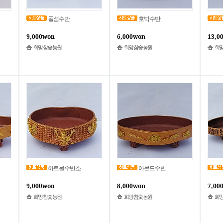
돌섬수반
호박수반
9,000won
6,000won
13,0
희망참숯농원
희망참숯농원
희
하트물수반소
아몬드수반
9,000won
8,000won
7,00
희망참숯농원
희망참숯농원
희