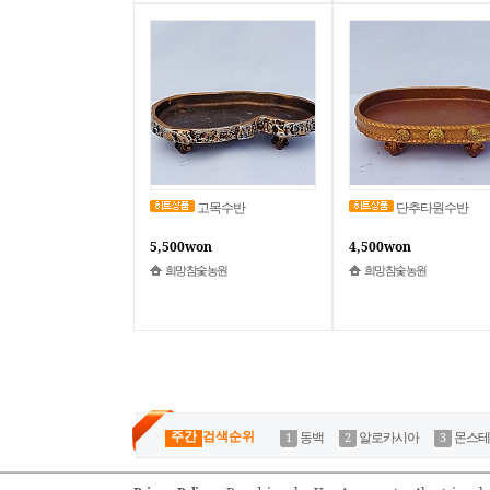
고목수반
단추타원수반
5,500won
4,500won
희망참숯농원
희망참숯농원
주간
검색순위
동백
알로카시아
몬스테