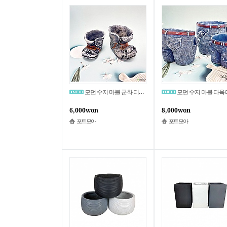
모던 수지 마블 군화 디자인 다육이 화분
모던 수지 마블 다육이 선인장 청바지 
6,000won
8,000won
포트모아
포트모아