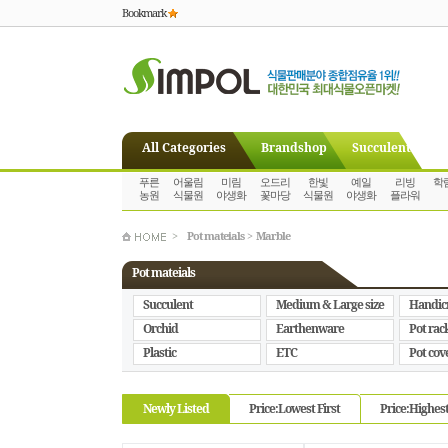
Bookmark
All Categories
Brandshop
Succulent
푸른
어울림
미림
오드리
한빛
예일
리빙
학
농원
식물원
야생화
꽃마당
식물원
야생화
플라워
>
Pot mateials
>
Marble
Pot mateials
Succulent
Medium & Large size
Handic
Orchid
Earthenware
Pot rac
Plastic
ETC
Pot cov
Newly Listed
Price:Lowest First
Price:Highest