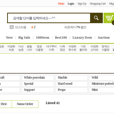
Main
Login
Sign Up
Shopping Cart
Myp
안스리움
2
라온케이
7%
할인
4
New
Big Sale
1000won
Best100
Luxury Item
Auction
림원
야생화
다선
꽃들
영광
대구루비
다육
야생화
가든
야생화
청계산
녹원
농원
나라
식물원
다육
명당
화수분
플라워
산야초
식물원
raft
White porcelain
Marble
Wild
k
Special
Hard wood
Ministure potted
er
Support
Props
Mini
Listed 41
 First
Name Order