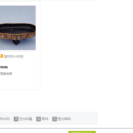
장미미니수반
0won
망참숯농원
카시아
안스리움
호야
몬스테라