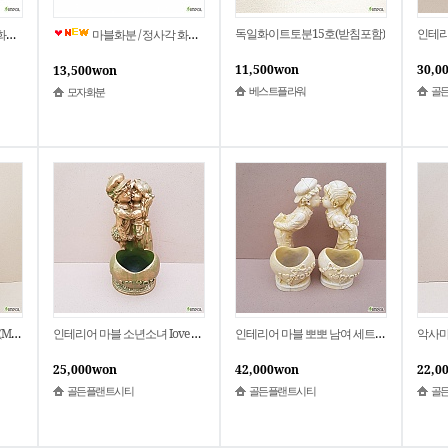
독일화이트토분15호(받침포함)
자화분
마블화분 / 정사각 화분 / 사각화분 / 가벼움 / MB-007 / 모자화분
11,500won
30,0
13,500won
베스트플라워
골
모자화분
인테리어 마블 희망의 촛불(M) 2021 새상품
인테리어 마블 소년소녀 Iove you 커플(소) 2021 새상품
인테리어 마블 뽀뽀 남여 세트 2021 새상품
25,000won
42,000won
22,0
골든플랜트시티
골든플랜트시티
골