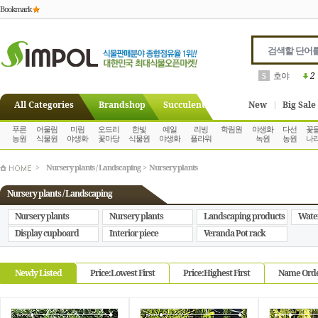
Bookmark
호야
2
5
All Categories
Brandshop
Succulent
New
Big Sale
푸른
어울림
미림
오드리
한빛
예일
리빙
학림원
야생화
다선
꽃
농원
식물원
야생화
꽃마당
식물원
야생화
플라워
녹원
농원
나
>
Nursery plants / Landscaping
>
Nursery plants
Nursery plants / Landscaping
Nursery plants
Nursery plants
Landscaping products
Wate
Display cupboard
Interior piece
Veranda Pot rack
Newly Listed
Price:Lowest First
Price:Highest First
Name Ord