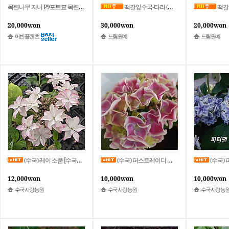
목련나무 지니 P9포트묘 목련제니 정원수 생울타리 자목련 꽃나무
떡갈잎수국-타라 (개화주) 7치 포트
떡갈잎수국
20,000won
30,000won
20,000won
어반플랜츠
드림원예
드림원예
(수국) 레이 소품 [수국사랑농원]
(수국) 퍼스트레이디 소품 [수국사랑농원]
(수국) 피터
12,000won
10,000won
10,000won
수국사랑농원
수국사랑농원
수국사랑농