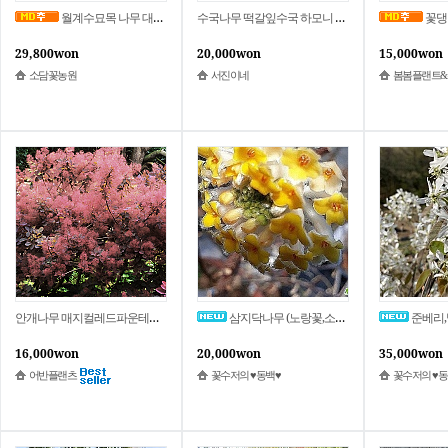
월계수묘목 나무 대형 대품 식용 허브 향기나는 월계수 대품식물
수국나무 떡갈잎수국 하모니 6치화분.7치화분 개화주
꽃댕
29,800won
20,000won
15,000won
소담꽃농원
서진이네
봄봄플랜트
안개나무 매지컬레드파운테인 5치포트묘 왜성 관상수묘목 고급정원수
삼지닥나무 (노랑꽃,소품) 3개화분묶음 6-12
준베리,발레
16,000won
20,000won
35,000won
어반플랜츠
꽃수저의 ♥동백♥
꽃수저의 ♥동