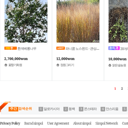
흰색베롱나무
파니쿰 노스윈드 - 관상그라스 가을조경 자연주의 유럽정원 묘목 정원그리기
20개묶음영춘
2,700,000won
12,000won
10,000won
꽃향기화원
정원그리기
맑은숲농원
1
2
주간
검색순위
알로카시아
동백
몬스테라
안스리움
Privacy Policy
Barnd simpol
User Agreement
About simpol
Simpol Network
Cust