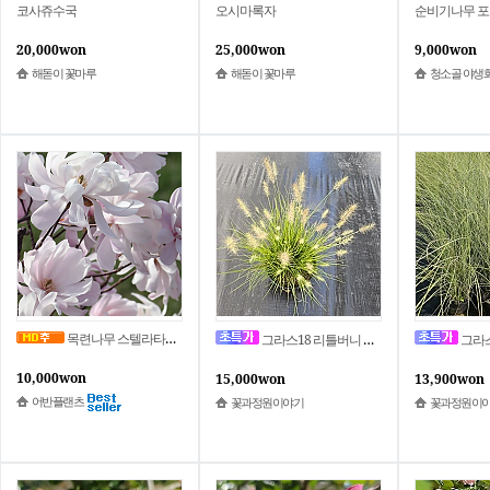
코사쥬수국
오시마록자
순비기나무 포
20,000won
25,000won
9,000won
해돋이 꽃마루
해돋이 꽃마루
청소골 야생
목련나무 스텔라타워터릴리 P9포트묘 왜성 유럽목련 꽃나무 묘목
그라스18 리틀버니 수크령 / 18cm포트 / 그라스 억새 / 정원수 조경수 / 꽃과정원이야기
그라스20 모닝라이트 억새 그
10,000won
15,000won
13,900won
어반플랜츠
꽃과정원이야기
꽃과정원이