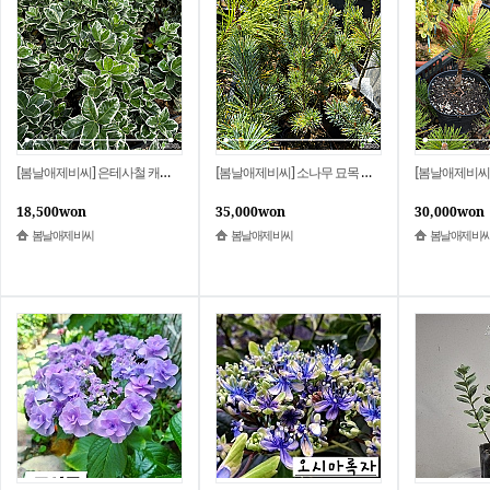
[봄날애제비씨] 은테사철 캐시 포트묘 상록관목 울타리 조경수
[봄날애제비씨] 소나무 묘목 특선 2.취설금 접목3년 포트묘
18,500won
35,000won
30,000won
봄날애제비씨
봄날애제비씨
봄날애제비