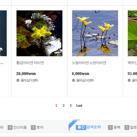
)
황금어리연 어리연
노랑어리연 노란어리연
백두산
20,000won
6,000won
35,0
올레길야생화
올레길야생화
올
1
2
3
Last
월간
검색순위
라
안스리움
호야
동백
알로