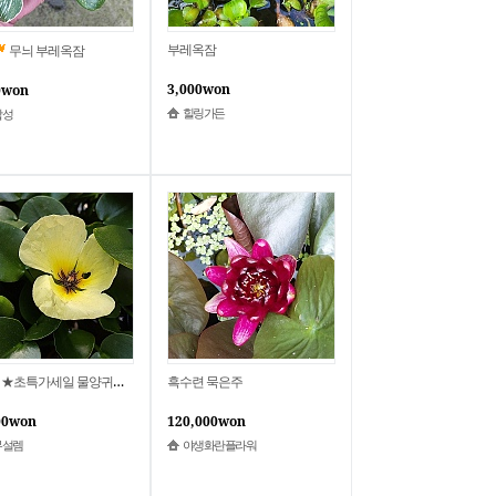
부레옥잠
무늬 부레옥잠
3,000won
0won
힐링가든
합성
★초특가세일 물양귀비 수생식물 수경재배식물 공기정화식물 천연가습기
흑수련 묵은주
00won
120,000won
무설렘
야생화란플라워