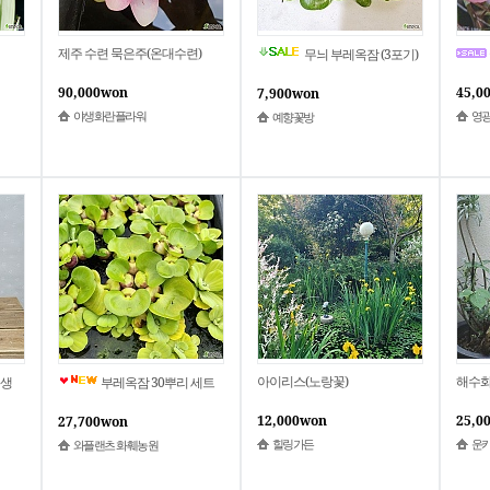
제주 수련 묵은주(온대수련)
무늬 부레옥잠 (3포기)
90,000won
45,0
7,900won
야생화란플라워
영광
예향꽃방
아이리스(노랑꽃)
해수화
수생
부레옥잠 30뿌리 세트
12,000won
25,0
27,700won
힐링가든
운
와플랜츠 화훼농원