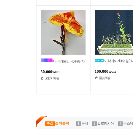
이삭귀이게 (수경,)식충식물(토종
타이거물칸나(주황색)
100,000won
30,000won
풀빛세상
꽃향기화원
주간
검색순위
동백
알로카시아
몬스테