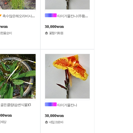
촉수많은해오라비사초할인
타이거물칸나 (주황색꽃)
0won
30,000won
복한꽃순이
꽃향기화원
골든클랍(습변식물)(3
타이거물칸나
000won
30,000won
빛세상
네잎크로바