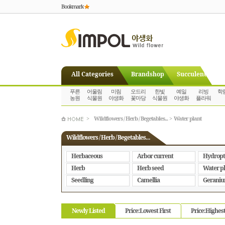
Bookmark
All Categories
Brandshop
Succulent
푸른
어울림
미림
오드리
한빛
예일
리빙
학
농원
식물원
야생화
꽃마당
식물원
야생화
플라워
>
Wildflowers / Herb / Begetables...
>
Water plant
Wildflowers / Herb / Begetables...
Herbaceous
Arbor current
Hydropt
Herb
Herb seed
Water p
Seedling
Camellia
Gerani
Newly Listed
Price:Lowest First
Price:Highest