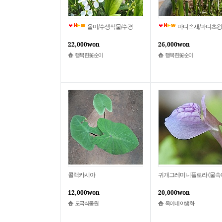
올미/수생식물/수경
마디속새/마디초왕골 
22,000won
26,000won
행복한꽃순이
행복한꽃순이
콜랙카시아
12,000won
20,000won
도국식물원
옥이네 야생화