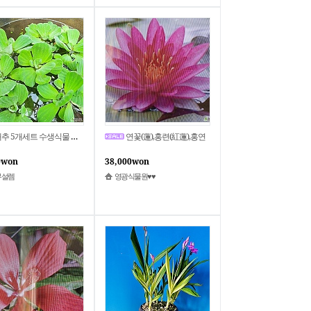
★물배추 5개세트 수생식물 수경식물 정화식물 천연가습기
연꽃(蓮),홍련(紅蓮),홍연
0won
38,000won
무설렘
영광식물원♥♥