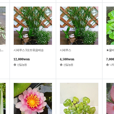
영
시페루스 3포트묶음배송
시페루스
12,000won
4,500won
7,00
선일농원
선일농원
나