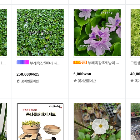
부레옥잠 5개 방과 후 수업. 물생활 구피랑 함께
그린생
문 환영
부레옥잠 500개 대량 주문 환영! 학교, 골프장 조경 납품 환영!!
5,000won
40,0
250,000won
꽃이반풀이반
옥이
꽃이반풀이반