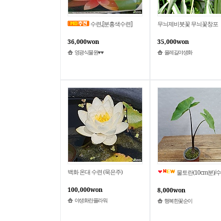
수련,[분홍색수련]
무늬제비붓꽃 무늬꽃창포
36,000won
35,000won
영광식물원♥♥
올레길야생화
백화 온대 수련 (묵은주)
물토란(10cm분)/
100,000won
8,000won
야생화란플라워
행복한꽃순이