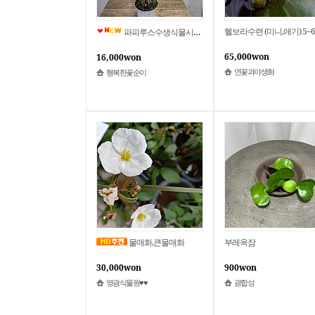
파피루스수생식물시페루스인테리어대나무
65,000won
16,000won
연꽃과야생화
행복한꽃순이
물매화,큰물매화
부레옥잠
30,000won
900won
영광식물원♥♥
광합성