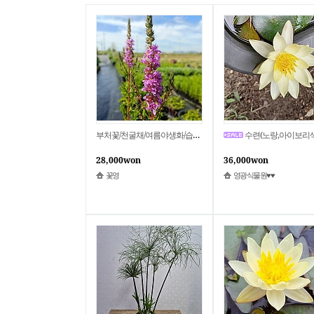
부처꽃/천굴채/여름야생화/습지.수변식물/연못조경/중품3개셋트/꽃영
수련(노랑,아이보리색 수련) 6
28,000won
36,000won
꽃영
영광식물원♥♥