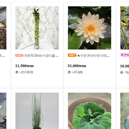
-8
개운죽 50cm 수경식물 개운죽키우기 수경재배 수생
★수련 온대수련 야외월동 연꽃 물에서피는꽃 수생식물
11,900won
35,000won
10,0
나만의화원
나무설렘
가