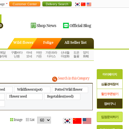
age
Shop News
Official Blog
0
Wild flower
Folige
All Seller list
예담
구름바다
아네
어반
가든파라
산내들
도은
양지
플라워
난원
모네
가든
다이스
야생화
들꽃
화훼
마이페이지
Search in this Category
심폴경매참여
seed
Wildflowers(pot)
Potted Wild flower
할인쿠폰받기
Flower seed
Begetables((seed)
장바구니
입점문의하기
Image
List