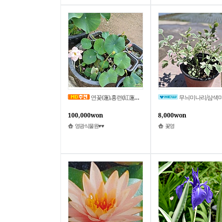
연꽃(蓮),홍련(紅蓮연한색,핑크)[큰화분]
무늬미나리/삼색미나리/습지.수생식물/연못조경/소품/꽃
100,000won
8,000won
영광식물원♥♥
꽃영