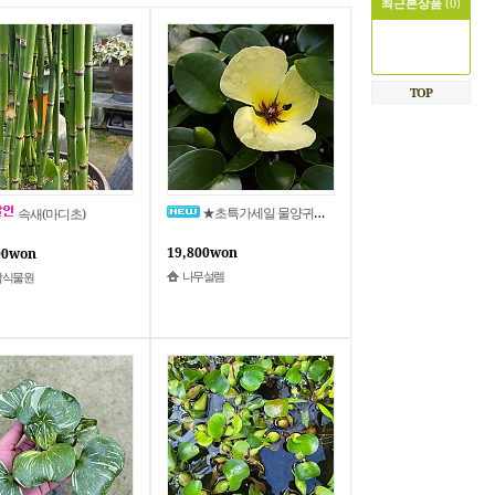
최근본상품
(0)
TOP
★초특가세일 물양귀비 수생식물 수경식물 (인기 공기정화식물) 천연가습기
속새(마디초)
19,800won
00won
나무설렘
람식물원