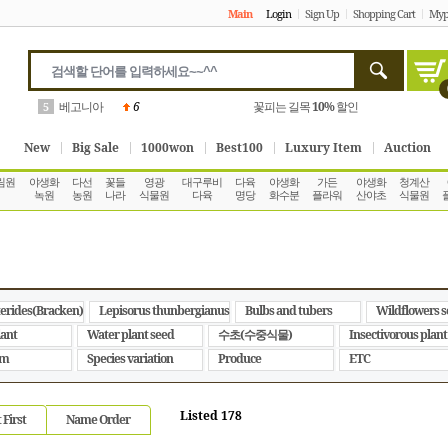
Main
Login
Sign Up
Shopping Cart
Myp
베고니아
6
꽃피는 길목
10%
할인
5
New
Big Sale
1000won
Best100
Luxury Item
Auction
림원
야생화
다선
꽃들
영광
대구루비
다육
야생화
가든
야생화
청계산
녹원
농원
나라
식물원
다육
명당
화수분
플라워
산야초
식물원
erides(Bracken)
Lepisorus thunbergianus
Bulbs and tubers
Wildflowers 
lant
Water plant seed
수초(수중식물)
Insectivorous plant
um
Species variation
Produce
ETC
Listed 178
 First
Name Order