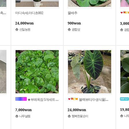
헬보라수련 (미니,애기) 5~6촉쯤
마디속세.마디초002
물배추
24,000won
900won
3,00
선일농원
광합성
광
★부레옥잠 5개세트 수생식물 수경식물 정화식물 천연가습기
블랙뷰티/수생식물/수경/수반
19,8
7,000won
24,000won
나
나무설렘
행복한꽃순이