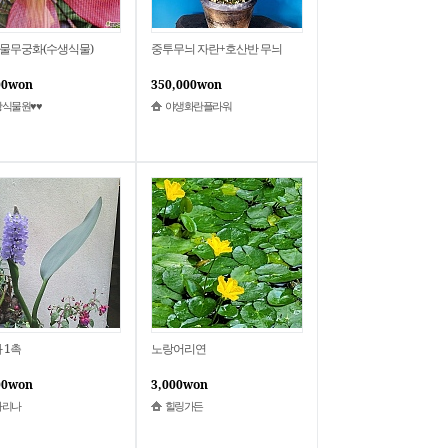
물무궁화(수생식물)
중투무늬 자란+호산반 무늬
00won
350,000won
식물원♥♥
야생화란플라워
 1촉
노랑어리연
00won
3,000won
카리나
힐링가든