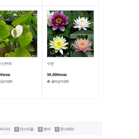
 산부채
수련
00won
30,000won
레길야생화
올레길야생화
카시아
안스리움
호야
몬스테라