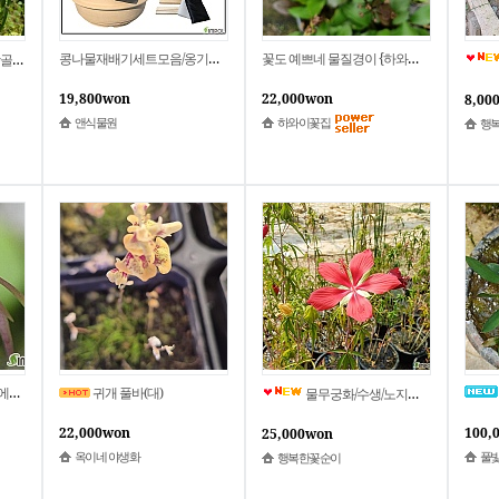
콩나물재배기세트모음/옹기재배기/옹기시루/옹기화분/옹기수반/콩나물/나라아트
꽃도 예쁘네 물질경이 {하와이꽃집} 수생식물
수생
19,800won
22,000won
8,00
앤식물원
하와이꽃집
행
귀개그레미니플로라 (물속에서도가능)7.5포트
귀개 풀바(대)
물무궁화/수생/노지월동
22,000won
100,
25,000won
옥이네 야생화
풀
행복한꽃순이