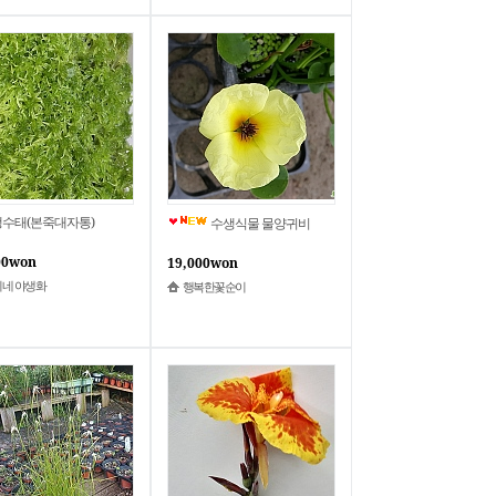
수태(본죽대자통)
수생식물 물양귀비
00won
19,000won
네 야생화
행복한꽃순이