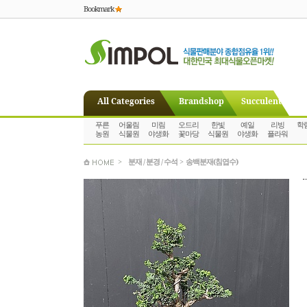
Bookmark
All Categories
Brandshop
Succulent
푸른
어울림
미림
오드리
한빛
예일
리빙
학
농원
식물원
야생화
꽃마당
식물원
야생화
플라워
>
분재 / 분경 / 수석
>
송백분재(침엽수)