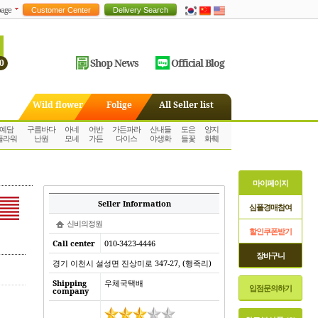
age
Shop News
Official Blog
0
Wild flower
Folige
All Seller list
예담
구름바다
아네
어반
가든파라
산내들
도은
양지
플라워
난원
모네
가든
다이스
야생화
들꽃
화훼
마이페이지
Seller Information
심폴경매참여
신비의정원
할인쿠폰받기
Call center
010-3423-4446
장바구니
경기 이천시 설성면 진상미로 347-27, (행죽리)
Shipping
우체국택배
입점문의하기
company