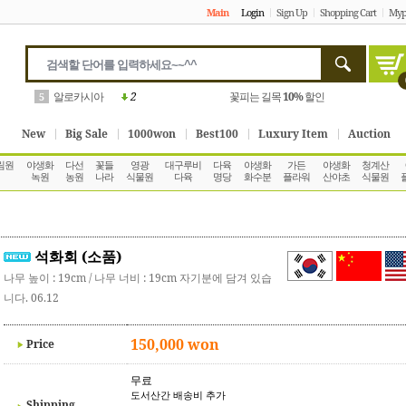
Main
Login
Sign Up
Shopping Cart
Myp
알로카시아
2
꽃피는 길목
10%
할인
5
New
Big Sale
1000won
Best100
Luxury Item
Auction
림원
야생화
다선
꽃들
영광
대구루비
다육
야생화
가든
야생화
청계산
녹원
농원
나라
식물원
다육
명당
화수분
플라워
산야초
식물원
석화회 (소품)
나무 높이 : 19cm / 나무 너비 : 19cm 자기분에 담겨 있습
니다. 06.12
150,000 won
Price
무료
도서산간 배송비 추가
Shipping