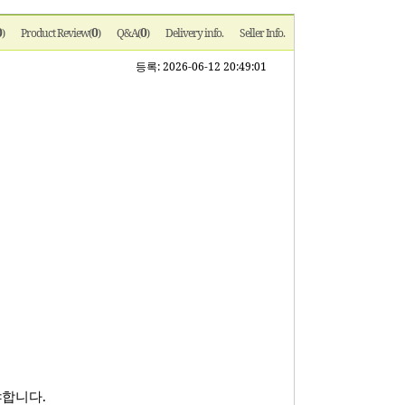
0
0
0
)
Product Review(
)
Q&A(
)
Delivery info.
Seller Info.
등록: 2026-06-12 20:49:01
야합니다.