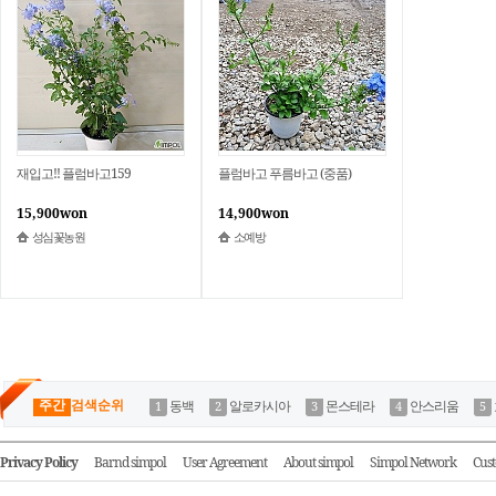
재입고!! 플럼바고159
플럼바고 푸름바고 (중품)
15,900won
14,900won
성심꽃농원
소예방
주간
검색순위
동백
알로카시아
몬스테라
안스리움
Privacy Policy
Barnd simpol
User Agreement
About simpol
Simpol Network
Cust