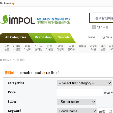
Bookmark
안스리움
4
All Categories
Brandshop
Succulent
New
Big Sale
푸른
어울림
미림
오드리
한빛
예일
리빙
학림원
야생화
다선
꽃
농원
식물원
야생화
꽃마당
식물원
야생화
플라워
녹원
농원
나
> Search
"플럼바고"
Result
: Total
26
EA listed.
Categories
Price
won 
Seller
Keyword