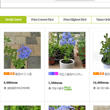
Newly Listed
Price:Lowest First
Price:Highest First
Name Ord
플럼바고 소품
플럼바고(중품) 
재입고플럼바고외목대 농장직송입니다
6,000won
16,000won
5,900won
봄봄플랜트&은혜화훼
꽃사랑식물
한빛식물원