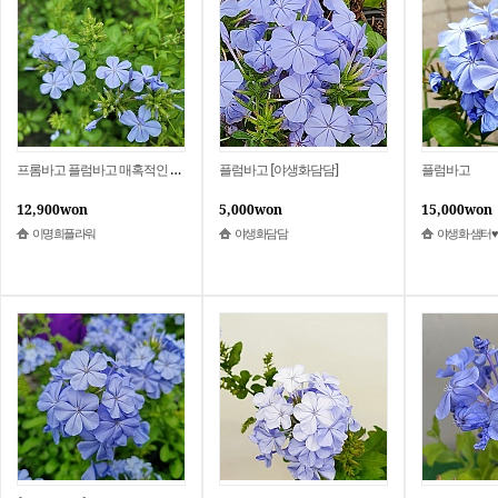
프롬바고 플럼바고 매혹적인 칼라 입고시마다 키차이 있을수 있어요
플럼바고 [야생화담담]
플럼바고
12,900won
5,000won
15,000won
이명희플라워
야생화담담
야생화 샘터♥