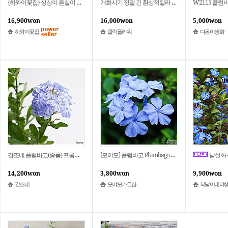
{하와이꽃집} 싱싱이 튼실이 플럼바고 중품 초특가
개화시기 정말 긴 환상적칼라 하늘색 프롬바코 플럼바고 푸름바고 프롬바고
W2115 플럼바고
16,900won
16,000won
5,000won
하와이꽃집
클릭플라워
다온야생화
갑조네 플럼바고(중품) 프롬바고 야생화 봄꽃 프럼바고
[모야모] 플럼바고 Plumbago 씨앗 10립
남설화 색상랜덤 [3개 복남이네야생화
14,200won
3,800won
9,900won
갑조네
모야모가든샵
복남이네야