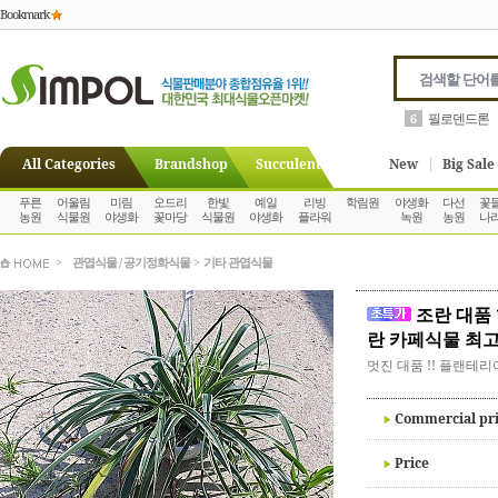
Bookmark
필로덴드론
6
All Categories
Brandshop
Succulent
New
Big Sale
푸른
어울림
미림
오드리
한빛
예일
리빙
학림원
야생화
다선
꽃
농원
식물원
야생화
꽃마당
식물원
야생화
플라워
녹원
농원
나
>
관엽식물 / 공기정화식물
>
기타 관엽식물
조란 대품
란 카페식물 최
멋진 대품 !! 플랜테
Commercial pr
Price