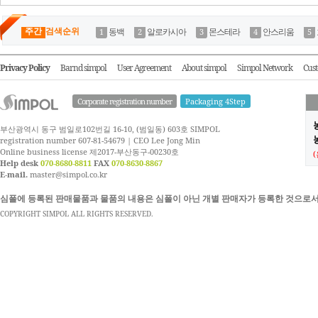
주간
검색순위
동백
알로카시아
몬스테라
안스리움
Privacy Policy
Barnd simpol
User Agreement
About simpol
Simpol Network
Cust
Corporate registration number
Packaging 4Step
부산광역시 동구 범일로102번길 16-10, (범일동) 603호 SIMPOL
농
registration number 607-81-54679 | CEO Lee Jong Min
Online business license 제2017-부산동구-00230호
Help desk
070-8680-8811
FAX
070-8630-8867
E-mail.
master@simpol.co.kr
심폴에 등록된 판매물품과 물품의 내용은 심폴이 아닌 개별 판매자가 등록한 것으로서
COPYRIGHT SIMPOL ALL RIGHTS RESERVED.