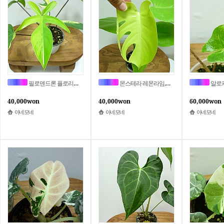
필로덴드론 플로리다 뷰티 바리에가타A1039-동일품배송,높이 22cm,너비 27cm
몬스테라 레몬라임,몬스테라 델리시오사 레몬라임A1046-동일품배송,높이 39cm,너비 26cm
알로카시아 스팅레이 바리에가타,자
40,000won
40,000won
60,000won
아네모네
아네모네
아네모네