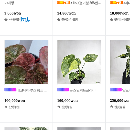
야래향
♠호야(걸이분 368번) 동일상품배송
♠마다
3,000won
14,800won
18,000won
남해연뜰
꽃피는식물원
꽃피는식물
베고니아 루즈 핑크 바리에가타 사진상품발송 C-03
몬스 일렉트로라이트 바리에가타 사진상품발송 AN-1413
알로카시아 수하르 
400,000won
160,000won
250,000wo
한빛농원
한빛농원
한빛농원