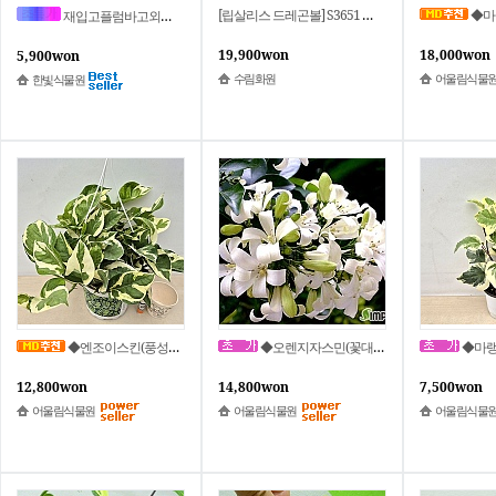
[립살리스 드레곤볼] S3651 중품 꼬불꼬불 늘어지는 수형이 매력적인 행인식물 -동일품배송- 높이:30cm 폭:35cm 열매 식용가능
◆마다가스카르 자스민(걸
재입고플럼바고외목대 농장직송입니다
19,900won
18,000won
5,900won
수림화원
어울림식물
한빛식물원
◆엔조이스킨(풍성수형)~럭셔리한 화이트와 그린의 믹스칼라가 단연 돋보이는 엔조이스킨~
◆오렌지자스민(꽃대수형/A)~달콤한향기가 매력적인 명품자스민으로 많은 사랑을 받는 오렌지자스민~
◆마랭고아이비(귀한품종)
12,800won
14,800won
7,500won
어울림식물원
어울림식물원
어울림식물