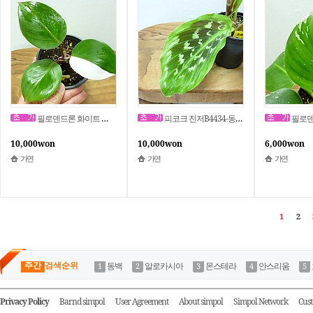
필로덴드론 화이트 나이트,탑순화개체B4429-동일품배송,높이 16cm,너비 12cm
피코크 진저B4434-동일품배송,높이 19cm,너비 18cm
필로덴드론 화이트 위저드B
10,000won
10,000won
6,000won
가연
가연
가연
1
2
주간
검색순위
동백
알로카시아
몬스테라
안스리움
Privacy Policy
Barnd simpol
User Agreement
About simpol
Simpol Network
Cust