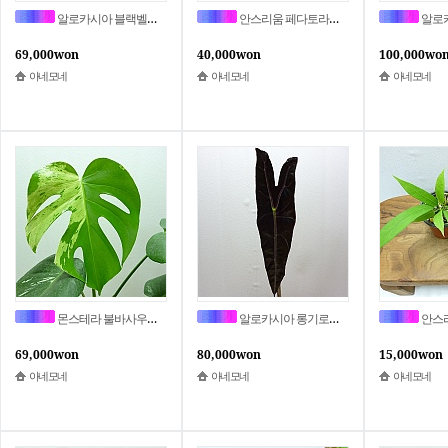
알로카시아 블랙벨벳 화이트 핑크 바리에가타A1096-동일품배송,높이 15cm,너비 17cm
안스리움 페다토라디아툼X클라리네비움A1115-동일품배송,높이 38cm,너비 21cm
알로카시아 마하라니 화이트 바리에가
69,000won
40,000won
100,000wo
아네모네
아네모네
아네모네
몬스테라 불바사우르,몬스테라 델리시오사 불바사우르A1132-동일품배송,높이 45cm,너비 34cm
알로카시아 롱기로바 퍼플A1134-동일품배송,무료배송,높이 50cm,너비 9cm
안스리움 비타리폴리움
69,000won
80,000won
15,000won
아네모네
아네모네
아네모네