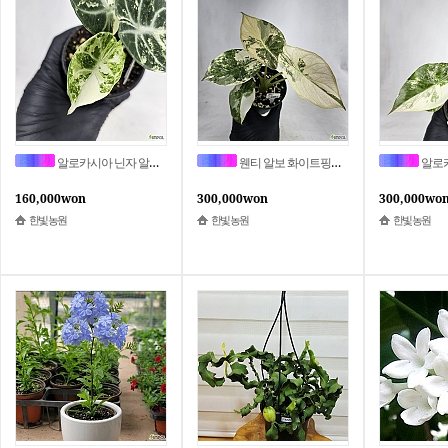
알로카시아 닌자 알보 사진동일상품 GA-457
웬티 알보 화이트핑크 바리에가타 사진상품발송 MC-5776
알로카시아 웬티 화이트
160,000won
300,000won
300,000wo
한빛농원
한빛농원
한빛농원