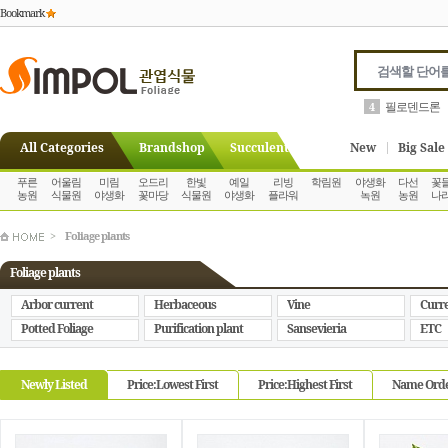
Bookmark
안스리움
5
All Categories
Brandshop
Succulent
New
Big Sale
푸른
어울림
미림
오드리
한빛
예일
리빙
학림원
야생화
다선
꽃
농원
식물원
야생화
꽃마당
식물원
야생화
플라워
녹원
농원
나
>
Foliage plants
Foliage plants
Arbor current
Herbaceous
Vine
Curre
Potted Foliage
Purification plant
Sansevieria
ETC
Newly Listed
Price:Lowest First
Price:Highest First
Name Ord