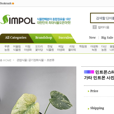
Bookmark
칼라디움
7
All Categories
Brandshop
Succulent
New
Big Sale
푸른
어울림
미림
오드리
한빛
예일
리빙
학림원
야생화
다선
꽃
농원
식물원
야생화
꽃마당
식물원
야생화
플라워
녹원
농원
나
>
관엽식물 / 공기정화식물
>
초본류
민트몬스테
가타 민트몬 사진
Price
Shipping