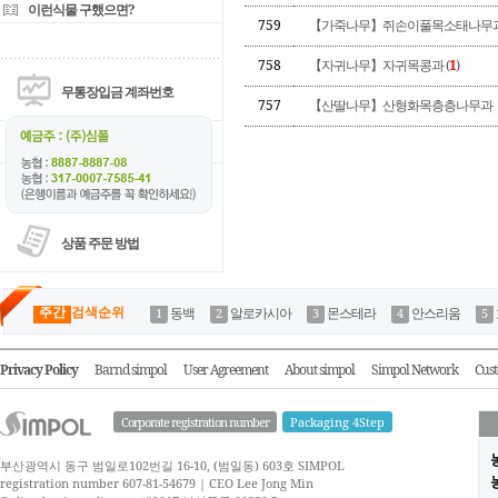
이런식물 구했으면?
759
【가죽나무】쥐손이풀목소태나무
758
【자귀나무】자귀목콩과 (
1
)
무통장입금 계좌번호
757
【산딸나무】산형화목층층나무과
상품 주문 방법
주간
검색순위
동백
알로카시아
몬스테라
안스리움
Privacy Policy
Barnd simpol
User Agreement
About simpol
Simpol Network
Cust
Corporate registration number
Packaging 4Step
부산광역시 동구 범일로102번길 16-10, (범일동) 603호 SIMPOL
농
registration number 607-81-54679 | CEO Lee Jong Min