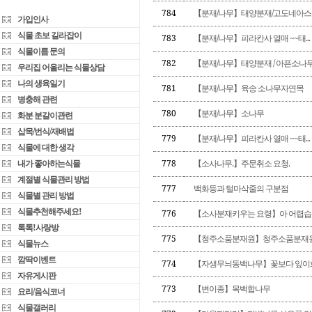
784
【분재/나무】태양분재/고도네아스
가입인사
식물 초보 길라잡이
783
【분재/나무】피라칸사 열매 ~~태...
식물이름 문의
782
【분재/나무】태양분재 / 아픈소나무.
우리집 어울리는 식물상담
나의 생육일기
781
【분재/나무】육송 소나무자연목
병충해 관련
780
【분재/나무】소나무
화분 분갈이관련
삽목/번식/재배법
779
【분재/나무】피라칸사 열매 ~~태...
식물에 대한 생각
내가 좋아하는식물
778
【소사나무.】주문취소 요청.
계절별 식물관리 방법
777
백화등과 털마삭줄의 구분점
식물별 관리 방법
식물추천해주세요!
776
【소사분재키우는 요령】아 어렵습니다.ㅜ
톡톡!사랑방
775
【청주소품분재원】청주소품분재
식물뉴스
깜딱이벤트
774
【자생무늬동백나무】꽃보다 잎이화려
자유게시판
773
【변이종】목백합나무
요리/음식코너
식물갤러리