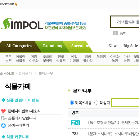
Bookmark
몬스테라
3
All Categories
Brandshop
Succulent
New
Big Sale
푸른
어울림
미림
오드리
한빛
예일
리빙
학림원
야생화
다선
꽃
농원
식물원
야생화
꽃마당
식물원
야생화
플라워
녹원
농원
나
> 고객센터 >
분재/나무
식물카페
분재/나무
◆ 심폴 알림이+이벤트
제목+내용
작성자
판매자이벤트+새소식
번호
심폴에서 알립니다
【특수조경목 만들기】분재전문가의 특
생생 구매후기
785
【분재 소사나무】소사나무 배양단
◆ 식물 커뮤니티