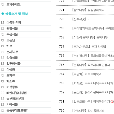
772
【다육패밀리】편백나무 사은품 감사합
도와주세요
771
【왕벗나무】꽃감상하세요
◆ 식물소개 및 정보
770
【산수유꽃】...
다육/선인장
769
【우아함의 대표,동백나무】우아함의 대표
관엽식물
수생식물
768
【이쁜이 동백나무】동백나무
모든난
허브
767
【분재,야생화,】분재 감상법
분재/나무
766
【누리장나무】통화식물목마편초
식충식물
알뿌리식물
765
【분꽃나무】꼭두서니목인동과
야생화
764
【무궁화】아욱목아욱과
초화류
채소류
763
【치자꽃】꼭두서니목꼭두서니과
버섯종류
762
【능소화】통화식물목꼭두서니과
베란다/실내정원
숯부작과 분경
761
【일본조팝나무】장미목장미과 (
1
)
기타식물
공동구매했으면?
760
【쉬땅나무】장미목장미과