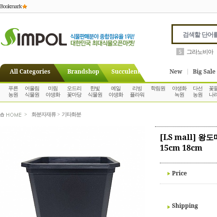
Bookmark
고사리
6
All Categories
Brandshop
Succulent
New
Big Sale
푸른
어울림
미림
오드리
한빛
예일
리빙
학림원
야생화
다선
꽃
농원
식물원
야생화
꽃마당
식물원
야생화
플라워
녹원
농원
나
>
화분자재류
>
기타화분
[LS mall] 
15cm 18cm
Price
Shipping