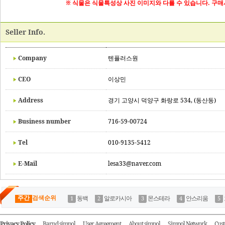
※ 식물은 식물특성상 사진 이미지와 다를 수 있습니다. 구매
Seller Info.
Company
텐플러스원
CEO
이상민
Address
경기 고양시 덕양구 화랑로 534, (동산동)
Business number
716-59-00724
Tel
010-9135-5412
E-Mail
lesa33@naver.com
주간
검색순위
동백
알로카시아
몬스테라
안스리움
Privacy Policy
Barnd simpol
User Agreement
About simpol
Simpol Network
Cust