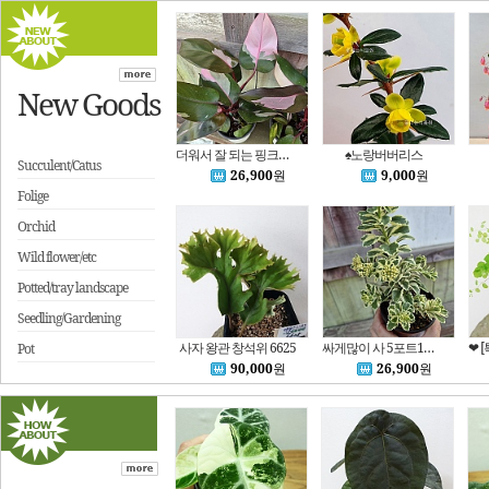
New Goods
더워서 잘 되는 핑크프린세스콩고 중품 묵은둥이 {하와이꽃집}
♠노랑버버리스
Succulent/Catus
26,900
원
9,000
원
Folige
Orchid
Wild flower/etc
Potted/tray landscape
Seedling/Gardening
사자 왕관 창석위 6625
싸게많이 사 5포트1세트 무늬숙근세덤 아틀란티스 전국노지월동가능 {하와이꽃집}
Pot
90,000
원
26,900
원