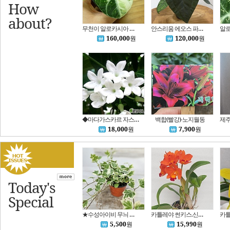
How
about?
무천이 알로카시아 닌자 화이트 알보 바리에가타A1124-동일품배송,무료배송,높이 13cm,너비 11cm(8cm화분)
안스리움 에오스 파필퍼플X에오스A1125-동일품배송,무료배송,높이 26cm,너비 32cm
160,000
원
120,000
원
◆마다가스카르 자스민(걸이분)~순백의 달콤한 향기꽃을 아름답게 피우는 황홀한 자스민입니다~.
백합(빨강)-노지월동
18,000
원
7,900
원
Today's
Special
★수성아이비 무늬 늘어지는식물 공기정화식물 넝쿨식물 수경재배식물
카틀레야 썬키스.신풍다운오렌지.신상품입고.꽃대없음.예쁜진한오렌지색.아주예뻐요.고급종.인기상품
5,500
원
15,990
원