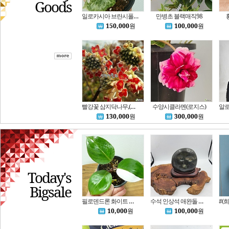
Goods
일로카시아 브란시폴리아 화이트 바리에가타 동일품배송
만병초 블랙매직98
150,000
원
100,000
원
빨강꽃 삼지닥나무,(홍화삼지닥)10번 특별가
수양시클라멘(로지스)
130,000
원
300,000
원
Today's
Bigsale
필로덴드론 화이트 나이트,탑순화개체B4429-동일품배송,높이 16cm,너비 12cm
수석 인상석 애완돌 반려돌 돌키우기
10,000
원
100,000
원