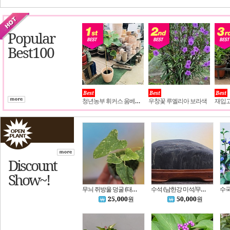
Popular
Best100
Best
Best
Best
청년농부 휘커스 움베르타
우창꽃 루엘리아 보라색
Discount
Show~!
무늬 쥐방울 덩굴 (태경화분)
수석 (남한강 미석/무릉도원)
25,000
원
50,000
원