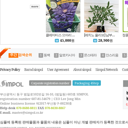
클레마티스 으아리 보라색 동일품배송 노지월동 야생화 심폴
[레치노 올리브] 남부노지월동 이탈리아의 대표적인 품종이며 자가수정으로 열매를 맺음 S3539 -동일품배송- 높이:66cm 폭:43cm
45,000
원
28,900
원
주간
검색순위
동백
알로카시아
몬스테라
안스리움
Privacy Policy
Barnd simpol
User Agreement
About simpol
Simpol Network
Cust
Corporate registration number
Packaging 4Step
부산광역시 동구 범일로102번길 16-10, (범일동) 603호 SIMPOL
농
registration number 607-81-54679 | CEO Lee Jong Min
Online business license 제2017-부산동구-00230호
Help desk
070-8680-8811
FAX
070-8630-8867
E-mail.
master@simpol.co.kr
심폴에 등록된 판매물품과 물품의 내용은 심폴이 아닌 개별 판매자가 등록한 것으로서