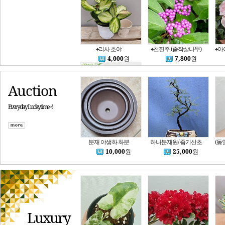
♠리사 호야
♠천진주 (좀작살나무)
4,000
원
7,800
원
Auction
Everyday Luckytime~!
사자두 상록 향기고사리 (향고사리. 허브고사리) 7024
46,000
원
분재 야생화 화분
하나분재원/ 좀기산초
10,000
원
25,000
원
Luxury