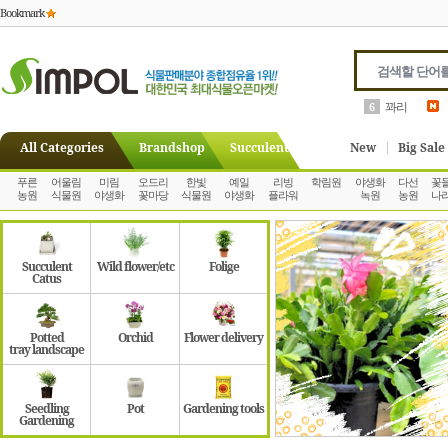
Bookmark
꽈리
6
All Categories
Brandshop
Succulent
New
Big Sale
푸른
어울림
미림
오드리
한빛
예일
리빙
학림원
야생화
다선
꽃
농원
식물원
야생화
꽃마당
식물원
야생화
플라워
녹원
농원
나
Succulent
Wild flower/etc
Folige
Catus
Potted
Orchid
Flower delivery
tray landscape
Seedling
Pot
Gardening tools
Gardening