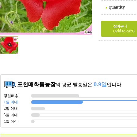
Quantity
장바구니
(Add to cart)
포천매화동농장
0.9일
의 평균 발송일은
입니다.
당일배송
1일 이내
2일 이내
3일 이내
4일 이상