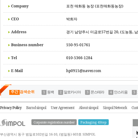
Company
포천 매화동 농장 (포천매화동농장)
CEO
박희자
Address
경기 남양주시 미금로57번길 20, (도농동, 
Business number
550-95-01761
Tel
010-5366-1284
E-Mail
hp0915@naver.com
주간
검색순위
동백
알로카시아
몬스테라
안스리움
Privacy Policy
Barnd simpol
User Agreement
About simpol
Simpol Network
Cust
Corporate registration number
Packaging 4Step
부산광역시 동구 범일로102번길 16-10, (범일동) 603호 SIMPOL