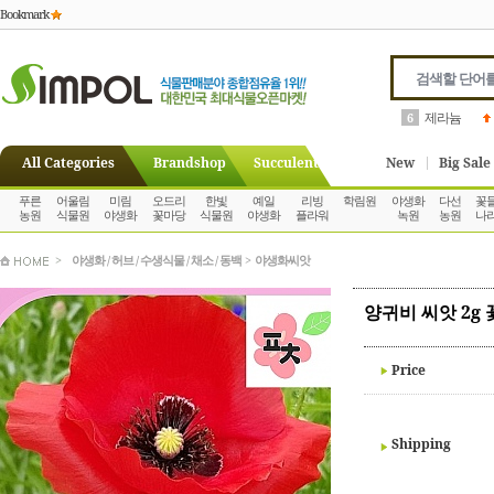
Bookmark
고사리
7
All Categories
Brandshop
Succulent
New
Big Sale
푸른
어울림
미림
오드리
한빛
예일
리빙
학림원
야생화
다선
꽃
농원
식물원
야생화
꽃마당
식물원
야생화
플라워
녹원
농원
나
>
야생화 / 허브 / 수생식물 / 채소 / 동백
>
야생화씨앗
양귀비 씨앗 2g
Price
Shipping