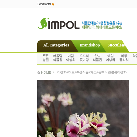
Bookmark
All Categories
Brandshop
Succulent
푸른
어울림
미림
오드리
한빛
예일
리빙
학
농원
식물원
야생화
꽃마당
식물원
야생화
플라워
>
야생화 / 허브 / 수생식물 / 채소 / 동백
>
초본류야생화