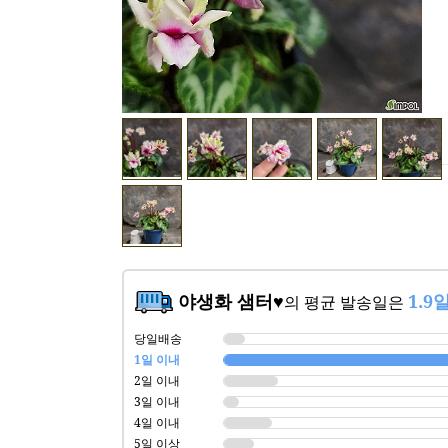
야생화 샘터♥
1.9
의 평균 발송일은
당일배송
1일 이내
2일 이내
3일 이내
4일 이내
5일 이상