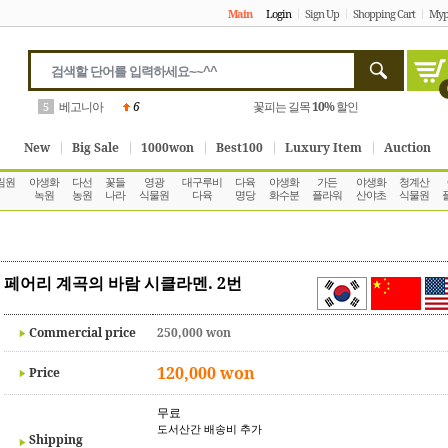
Main
Login
Sign Up
Shopping Cart
Myp
베고니아
6
꽃피는 길목
10%
할인
5
New
Big Sale
1000won
Best100
Luxury Item
Auction
림원
야생화
다선
꽃들
영광
대구루비
다육
야생화
가든
야생화
청계산
녹원
농원
나라
식물원
다육
명당
화수분
플라워
산야초
식물원
페어리 계곡의 바람 시클라멘. 2번
Commercial price
250,000 won
120,000 won
Price
무료
도서산간 배송비 추가
Shipping