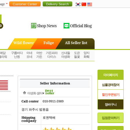
age
Shop News
Official Blog
0
Wild flower
Folige
All Seller list
예담
구름바다
아네
어반
가든파라
산내들
도은
양지
플라워
난원
모네
가든
다이스
야생화
들꽃
화훼
마이페이지
Seller Information
심폴경매참여
야생화 샘터♥
할인쿠폰받기
Call center
010-9911-5989
장바구니
경기 파주시 법원읍
Shipping
로젠택배
입점문의하기
company