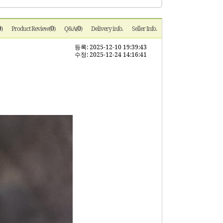
0
0
0
)
Product Review(
)
Q&A(
)
Delivery info.
Seller Info.
등록: 2025-12-10 19:39:43
수정: 2025-12-24 14:16:41