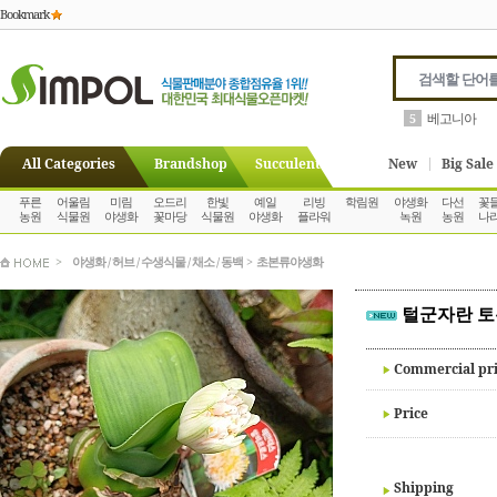
Bookmark
안스리움
6
All Categories
Brandshop
Succulent
New
Big Sale
푸른
어울림
미림
오드리
한빛
예일
리빙
학림원
야생화
다선
꽃
농원
식물원
야생화
꽃마당
식물원
야생화
플라워
녹원
농원
나
>
야생화 / 허브 / 수생식물 / 채소 / 동백
>
초본류야생화
털군자란 토
Commercial pr
Price
Shipping