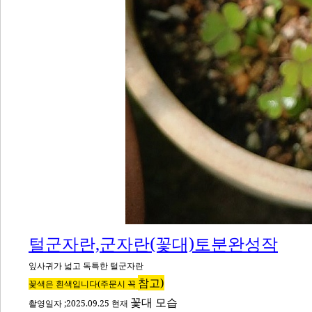
털군자란,군자란(꽃대)토분완성작
잎사귀가 넓고 독특한 털군자란
참고)
꽃색은 흰색입니다(주문시 꼭
꽃대 모습
촬영일자 ;2025.09.25 현재