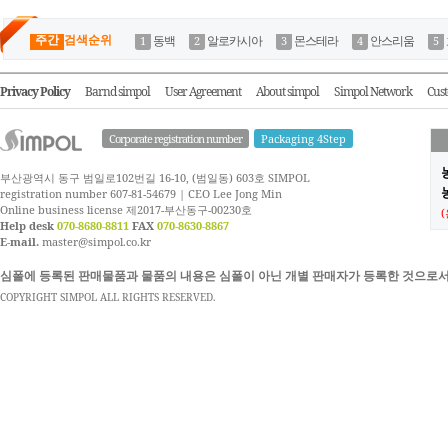
주간
검색순위
동백
알로카시아
몬스테라
안스리움
Privacy Policy
Barnd simpol
User Agreement
About simpol
Simpol Network
Cust
Corporate registration number
Packaging 4Step
부산광역시 동구 범일로102번길 16-10, (범일동) 603호 SIMPOL
농
registration number 607-81-54679 | CEO Lee Jong Min
Online business license 제2017-부산동구-00230호
Help desk
070-8680-8811
FAX
070-8630-8867
E-mail.
master@simpol.co.kr
심폴에 등록된 판매물품과 물품의 내용은 심폴이 아닌 개별 판매자가 등록한 것으로서
COPYRIGHT SIMPOL ALL RIGHTS RESERVED.