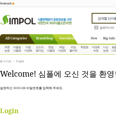
Bookmark
알로카시아
2
All Categories
Brandshop
Succulent
New
Big Sale
푸른
어울림
미림
오드리
한빛
예일
리빙
학림원
야생화
다선
꽃
농원
식물원
야생화
꽃마당
식물원
야생화
플라워
녹원
농원
나
>
Login
Welcome! 심폴에 오신 것을 환
설정하신 아이디와 비밀번호를 입력해 주세요.
Login