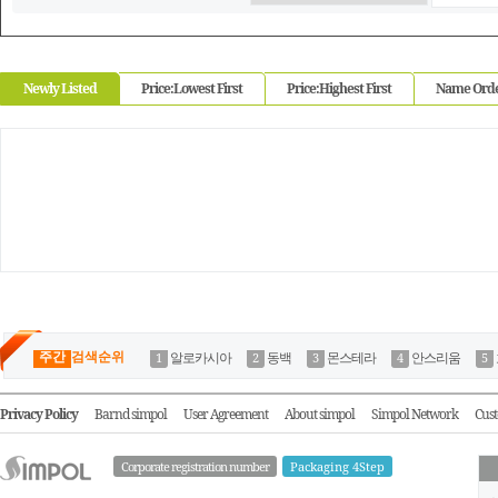
Newly Listed
Price:Lowest First
Price:Highest First
Name Ord
주간
검색순위
알로카시아
동백
몬스테라
안스리움
Privacy Policy
Barnd simpol
User Agreement
About simpol
Simpol Network
Cust
Corporate registration number
Packaging 4Step