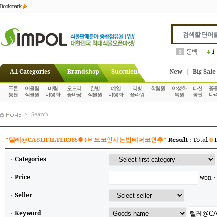
Bookmark
동백
1
3
All Categories
Brandshop
Succulent
New
Big Sale
푸른
어울림
미림
오드리
한빛
예일
리빙
학림원
야생화
다선
꽃
농원
식물원
야생화
꽃마당
식물원
야생화
플라워
녹원
농원
나
> Search
"텔레@CASHFILTER365✺⟡비트코인사는법테더코인추"
Result
: Total
0
E
Categories
Price
won 
Seller
Keyword