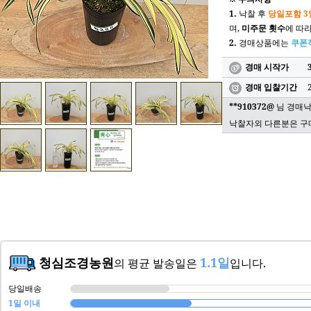
1.
낙찰 후
당일포함 3
며,
미주문 횟수
에 따
2.
경매상품에는
쿠폰
경매 시작가
경매 입찰기간
**910372@
님 경매낙
낙찰자외 다른분은 구
청심조경농원
1.1일
의 평균 발송일은
입니다.
당일배송
1일 이내