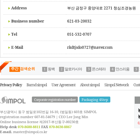
Address
부산 금정구 중앙대로 2271 청심조경농원
Business number
621-03-20032
Tel
051-532-0707
E-Mail
rkdtjsdo0727@naver.com
주간
검색순위
동백
알로카시아
몬스테라
안스리움
Privacy Policy
Barnd simpol
User Agreement
About simpol
Simpol Network
Cust
Corporate registration number
Packaging 4Step
부산광역시 동구 범일로102번길 16-10, (범일동) 603호 SIMPOL
농
registration number 607-81-54679 | CEO Lee Jong Min
Online business license 제2017-부산동구-00230호
Help desk
070-8680-8811
FAX
070-8630-8867
E-mail.
master@simpol.co.kr