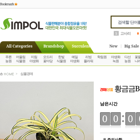
Bookmark
고사리
5
All Categories
Brandshop
Succulent
New
Big Sale
푸른
어울림
미림
오드리
한빛
예일
리빙
학림원
야생화
다선
꽃
농원
식물원
야생화
꽃마당
식물원
야생화
플라워
녹원
농원
나
>
심폴경매
황금금B
남은시간
00
0
※ 주의사항