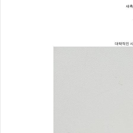
새촉
대략적인 사