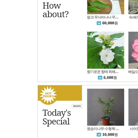
How
about?
핑크 무늬바나나 무사노노,2촉B4455-동일품배송,높이 45cm,너비 37cm
속새(
60,000
원
향기로운 향에 취해보아요 함박자스민 쟈스민 아라비안자스민
6,600
원
Today's
Special
원숭이나무-수형목-포트상품
사어
10,000
원