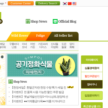
age
Shop News
Official Blog
0
Wild flower
Folige
All Seller list
예담
구름바다
아네
어반
가든파라
산내들
도은
양지
플라워
난원
모네
가든
다이스
야생화
들꽃
화훼
•
•
마이페이지
심폴경매참여
할인쿠폰받기
Shop News
장바구니
【한정세일】흰털군자란 한정 수량 특가 세일 진
【이벤트】전 품목 사용 가능한 할인 쿠폰 발급
입점문의하기
【이벤트】옛날게발선인장1+마사,상토,영양제 선
【이벤트】●●거제황금다육●● 여름 이겨내자고
최근본상품
(0)