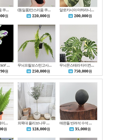
(동일품)안스리움 쿠란데로 2번
(동일품)안스리움 쿠란데로 1번
알로카시아 마하라니 화이트 바리에가타 15 동일품배송
000
원
220,000
원
200,000
원
C. Moscombe ‘Grace’ AM/TOS 모스콤베 ‘그레이스’ AM/TOS.(4촉) 흰색바탕에 자홍색불꽃무늬립프.달콤한향기.향기좋아요.고급종.인기품종.신상입고
무늬프릴보스턴고사리 동일품배송 너비120
무늬몬스테라 타이컨스틸레이션 특특대품 동일품배송 서울 경기 인천 직배송 높이100 너비100
990
원
250,000
원
750,000
원
[아스파라거스 메이리]여우꼬리 아스파라거스 S3573 -동일품배송- 높이:56cm 폭:49cm
외목대 올리브나무 자가수정품종 아르베키나 외목대 플랜테리어
애완돌 반려석 수석 자연석 좌대석
00
원
128,000
원
35,000
원