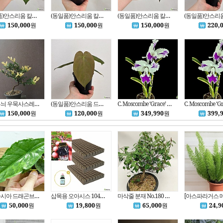
(동일품)안스리움 칼라블랙키레드크리스탈리넘 x 크리스탈리넘 다크나이트 3번
(동일품)안스리움 칼라블랙키레드크리스탈리넘 x 크리스탈리넘 다크나이트 2번
(동일품)안스리움 칼라블랙키레드크리스탈리넘 x 크리스탈리넘 다크나이트 1번
150,000
원
150,000
원
150,000
원
220,
황금무늬 우묵사스레피나무-동일품배송
(동일품)안스리움 드레스러리BVEP x드레스러리칼라블랙키 1번
C. Moscombe ‘Grace’ AM/TOS 모스콤베 ‘그레이스’ AM/TOS.흰색바탕에 자홍색불꽃무늬립프.달콤한향기.향기좋아요.고급.인기품종.신상입고
150,000
원
120,000
원
349,990
원
399,
알로카시아 드래곤브레스 옐로우 바리에가타,자구묘A1110-동일품배송,높이 16cm,너비 14cm
삽목용 오아시스 104구 3장 +발근력20ml / 다육이 선인장 리톱스 야생화 분갈이 수국삽목 플로랄폼 지피펠렛
마삭줄 분재 No.180 백화등 분재
50,000
원
19,800
원
65,000
원
24,9