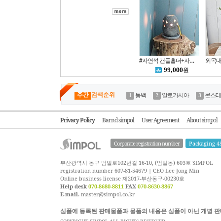
#자연석 캔들홀더+자연석 받침(set)
99,000
원
주간
검색순위
동백
알로카시아
몬스테
Privacy Policy
Barnd simpol
User Agreement
About simpol
Corporate registration number
Packaging 4
부산광역시 동구 범일로102번길 16-10, (범일동) 603호 SIMPOL
registration number 607-81-54679 | CEO Lee Jong Min
Online business license 제2017-부산동구-00230호
Help desk
070-8680-8811
FAX
070-8630-8867
E-mail.
master@simpol.co.kr
심폴에 등록된 판매물품과 물품의 내용은 심폴이 아닌 개별 판