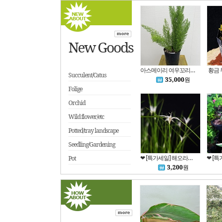
New Goods
아스메이리 여우꼬리 동일품배송 높이 60 너비40 1번
황금 
Succulent/Catus
35,000
원
Folige
Orchid
Wild flower/etc
Potted/tray landscape
Seedling/Gardening
❤ [특가세일] 해오라비사초 222
Pot
3,200
원