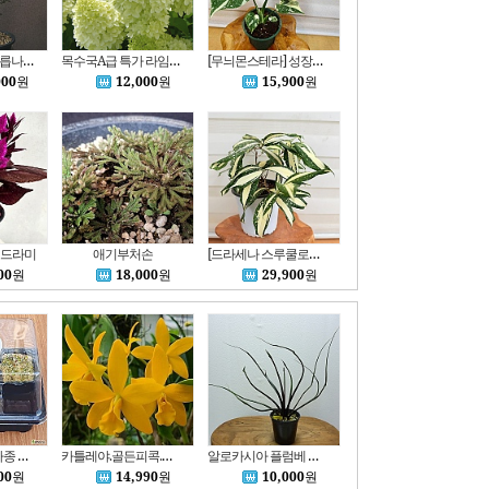
제주애기황피느릅나무-동일품배송
목수국A급 특가 라임라이트 가을에.붉은색
[무늬몬스테라] 성장할수록 고급스러운 무늬로 행복을주는 식물 S3459 -동일품배송- 높이:30cm 폭:32cm
000
원
12,000
원
15,900
원
드라미
애기부처손
[드라세나 스루쿨로사 밀키웨이] S3624 -동일품 배송- 높이:29cm 폭:32cm
00
원
18,000
원
29,900
원
다육이 리톱스 파종 키트 ( 믹스 씨앗 약200립 )
카틀레야.골든피콕.히어로.꽃대없음.꽃피었던상품.예쁜진한노랑색.아주좋은향.잎과꽃이 귀엽고예쁩니다.고급종.인기상품
알로카시아 플럼베 플라잉스퀴드A1108-동일품배송,높이 29cm,너비 23cm
00
원
14,990
원
10,000
원