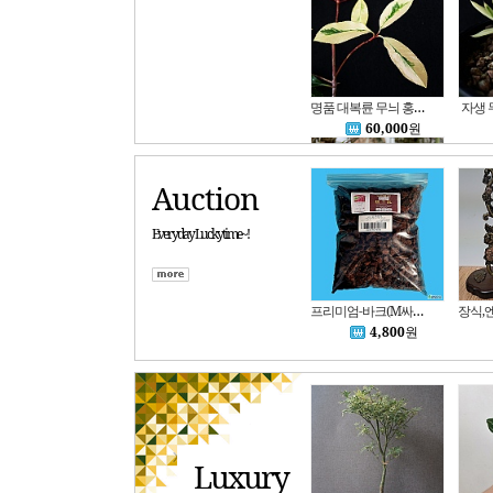
명품 대복륜 무늬 홍가시나무 6627
자생 
60,000
원
Auction
Everyday Luckytime~!
C. Nobilior coerulea x L.dayana coerulea 노빌리어 세룰 x 다이아나 세룰.진한핑크색꽃.달콤한향기.향기좋아요.고급종.인기.신상품입고
99,990
원
프리미엄-바크(M싸이즈) 2L-뉴질랜드 바크 오키아타 소나무 수분유지 병해방지 양분공급 배양토난석대용 파충류바닥깔개
4,800
원
Luxury