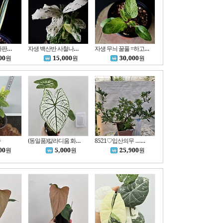
대형종 무늬 아가판서스 6658
자생 백산반 사철나무 7000
자생 무늬 꿀풀 =하고초 7005
00
원
15,000
원
30,000
원
쭉
(동일품)칼라디움 화이트크리스마스
8521♡입산의무 ㅡ왜철쭉 분재ㅡ묶음불가
00
원
5,000
원
25,900
원