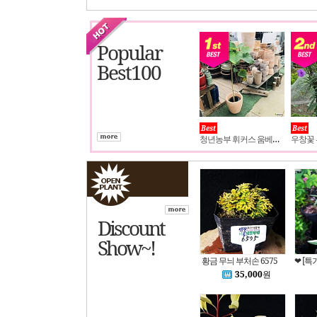
Popular
Best100
Best
Best
청년농부 휘커스 움베르타
우창꽃
Discount
Show~!
황금 무늬 부처손 6575
35,000
원