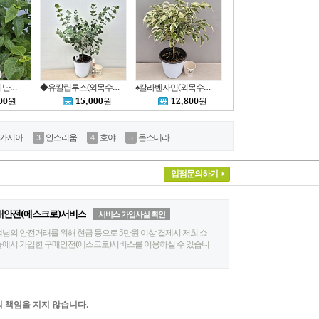
화이트 아이보리 난타나 여름꽃 외목대형 동일품배송 특대품
◆유칼립투스(외목수형/B) ~~동일상품배송
♠칼라벤자민(외목수형)- 아름다운 외목수형의 실내 공기정화식물
00
원
15,000
원
12,800
원
카시아
안스리움
호야
몬스테라
입점문의하기
매안전(에스크로)서비스
서비스 가입사실 확인
님의 안전거래를 위해 현금 등으로 5만원 이상 결제시 저희 쇼
에서 가입한 구매안전(에스크로)서비스를 이용하실 수 있습니
 책임을 지지 않습니다.