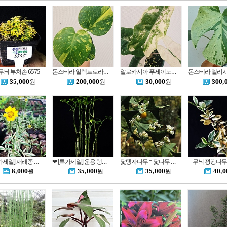
무늬 부처손 6575
몬스테라 일렉트로라이트 12 동일품배송
알로카시아 푸세이도 산데리아나 화이트핑크 바리에가타 13 동일품배송
35,000
원
200,000
원
30,000
원
300,
❤ [특가세일] 재래종 무늬 금계국 2
❤ [특가세일] 운용 탱자 (12그루) = 운용탱자 6573
닻탱자나무 = 닻나무 6610
무늬 꽝꽝나무 
8,000
원
35,000
원
35,000
원
40,0