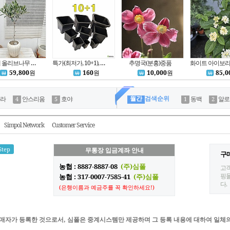
외목대 올리브나무 자가수정품종 미션 플랜테리어
특가(최저가, 10+1), 직사각 검정플분 다 모여..플라스틱화분 사각포트 파종분 / 하늘e정원(추천)!
추명국(분홍)중품
59,800
원
160
원
10,000
원
85,0
월간
검색순위
라
안스리움
호야
동백
알로
Simpol Network
Customer Service
Step
무통장 입금계좌 안내
구
농협 : 8887-8887-08
(주)심폴
고객
핑몰
농협 : 317-0007-7585-41
(주)심폴
다.
(은행이름과 예금주를 꼭 확인하세요!)
매자가 등록한 것으로서, 심폴은 중계시스템만 제공하며 그 등록 내용에 대하여 일체의