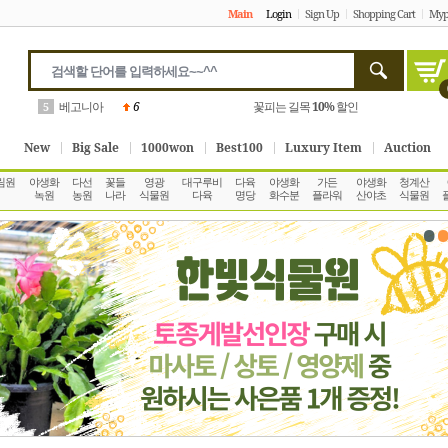
Main
Login
Sign Up
Shopping Cart
Myp
안스리움
2
포트모아
10%
할인
6
New
Big Sale
1000won
Best100
Luxury Item
Auction
림원
야생화
다선
꽃들
영광
대구루비
다육
야생화
가든
야생화
청계산
녹원
농원
나라
식물원
다육
명당
화수분
플라워
산야초
식물원
•