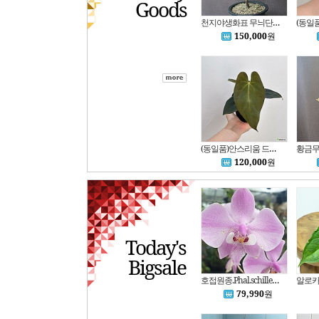
Goods
천지야생화표 무늬단풍나무-동일품배송
150,000
원
(동일품)안스리움 드레스러리BVEP x드레스러리칼라블랙키 2번
120,000
원
Today's
Bigsale
호접원종.Phal.schilleriana 'TKB'.쉴러리아너'TKB'.실생.예쁜핑크색.잎둥근형.은빛호랑이 무늬잎.아주좋은향기.고급.인기품종
79,990
원