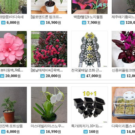
개량종)-마디속새
[필로덴드론 핑크프린세스] 초록과 연분홍의 조화로움 S3605 -동일품 배송- 높이:41сm 폭:33cm
백합(빨강)-노지월동
6,000
원
16,900
원
7,900
원
120,
베일드뷰티동백,.Veiled Beauty,랜덤발송
[봄날애제비씨] 목백일홍 미니배롱 체리모카(자엽) H0.4~포트묘
전국꽃배달 조화 근조화환 장례식화환 추모 심폴 근조 화환 당일배송
신종퍼플핑크맨
20,000
원
20,000
원
47,000
원
12,0
천진백-포트상품
마스데빌리아.스노우버드.백색.흰색꽃.여성스러운꽃.꽃대.고급종.인기상품.신상품입고
특가(최저가, 10+1), 직사각 검정플분 다 모여..플라스틱화분 사각포트 파종분 / 하늘e정원(추천)!
6,000
원
16,990
원
160
원
14,8