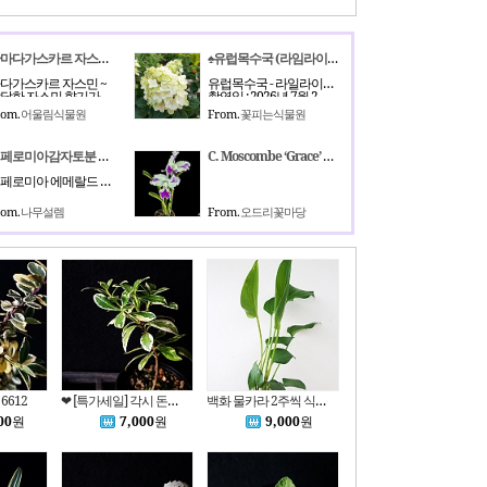
◆마다가스카르 자스민(걸이분)~순백의 달콤한 향기꽃을 아름답게 피우는 황홀한 자스민입니다~.
♠유럽목수국 (라임라이트)
다가스카르 자스민 ~
유럽목수국 - 라일라이트 (노지월동)
한 자스민 향기가 환상적인 마다가스카르
촬영일 : 2026년 7월 2
rom.
어울림식물원
From.
꽃피는식물원
페페로미아감자토분 아카페라 에메랄드 리플 반음지식물
C. Moscombe ‘Grace’ AM/TOS 모스콤베 ‘그레이스’ AM/TOS.흰색바탕에 자홍색불꽃무늬립프.달콤한향기.향기좋아요.고급.인기품종.신상입고
페페로미아 에메랄드 리플빈티지감자토분
리법 겉흙이 마르면
🪴특징🪴꽃잎 끝부분에 짙은 자홍색이나 붉은색 불꽃무늬가
rom.
나무설렘
From.
오드리꽃마당
6612
❤ [특가세일] 각시 돈나무 = 소엽 돈나무 = 애기 돈나무
백화 물카라 2주씩 식재된 6624
00
원
7,000
원
9,000
원