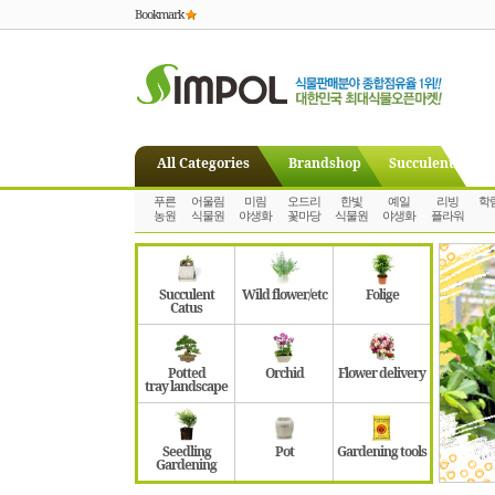
Bookmark
All Categories
Brandshop
Succulent
푸른
어울림
미림
오드리
한빛
예일
리빙
학
농원
식물원
야생화
꽃마당
식물원
야생화
플라워
Succulent
Wild flower/etc
Folige
Catus
Potted
Orchid
Flower delivery
tray landscape
Seedling
Pot
Gardening tools
Gardening