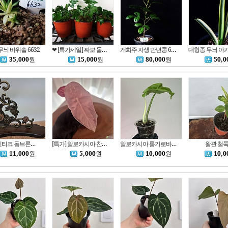
무늬 바위솔 6632
❤ [특가세일] 짜보 돌단풍 22
개화주 자생 만년콩 6649
35,000
원
15,000
원
80,000
원
50,0
장식,엔티크 동브론즈 장미장식,(바닥,28 높이,24)
[특가] 알로카시아 찬트리에 핑크 바리에가타
알로카시아 롱기로바 화이트 바리에가타
왕관 철
11,000
원
5,000
원
10,000
원
10,0