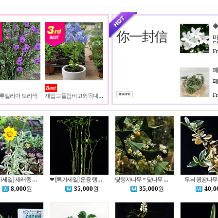
你一封信
마
달달
F
Best
관
F
 루엘리아 보라색
재입고플럼바고외목대 농장직송입니다
❤ [특가세일] 재래종 무늬 금계국 2
❤ [특가세일] 운용 탱자 (12그루) = 운용탱자 6573
닻탱자나무 = 닻나무 6610
무늬 꽝꽝나무 
8,000
원
35,000
원
35,000
원
40,0