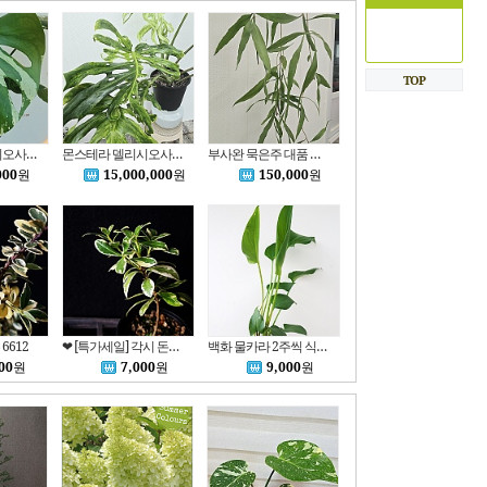
TOP
몬스테라 델리시오사 불바사우르 동일품배송 높이 38
몬스테라 델리시오사 오션민트 특대엽특대품 동일품배송 높이 80 너비 110
부사완 묵은주 대품 동일품배송 길이 150
000
원
15,000,000
원
150,000
원
6612
❤ [특가세일] 각시 돈나무 = 소엽 돈나무 = 애기 돈나무
백화 물카라 2주씩 식재된 6624
00
원
7,000
원
9,000
원