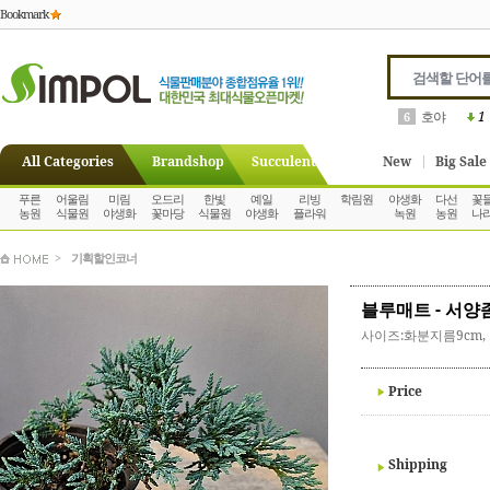
Bookmark
호야
1
6
All Categories
Brandshop
Succulent
New
Big Sale
푸른
어울림
미림
오드리
한빛
예일
리빙
학림원
야생화
다선
꽃
농원
식물원
야생화
꽃마당
식물원
야생화
플라워
녹원
농원
나
>
기획할인코너
블루매트 - 서양
사이즈:화분지름9cm,
Price
Shipping