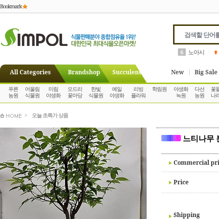
Bookmark
베고니아
7
All Categories
Brandshop
Succulent
New
Big Sale
푸른
어울림
미림
오드리
한빛
예일
리빙
학림원
야생화
다선
꽃
농원
식물원
야생화
꽃마당
식물원
야생화
플라워
녹원
농원
나
>
오늘 초특가 상품
느티나무 
Commercial pr
Price
Shipping