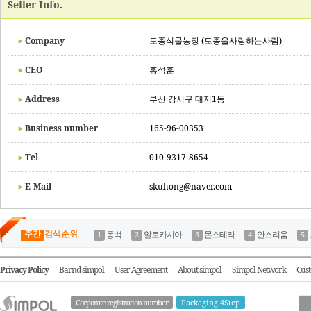
Seller Info.
Company
토종식물농장 (토종을사랑하는사람)
CEO
홍석훈
Address
부산 강서구 대저1동
Business number
165-96-00353
Tel
010-9317-8654
E-Mail
skuhong@naver.com
주간
검색순위
동백
알로카시아
몬스테라
안스리움
Privacy Policy
Barnd simpol
User Agreement
About simpol
Simpol Network
Cust
Corporate registration number
Packaging 4Step