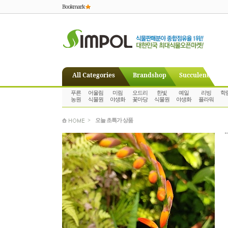
Bookmark
All Categories
Brandshop
Succulent
푸른
어울림
미림
오드리
한빛
예일
리빙
학
농원
식물원
야생화
꽃마당
식물원
야생화
플라워
>
오늘 초특가 상품