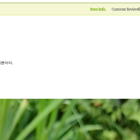
Item Info.
Customer Review(
예쁜아이.