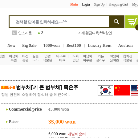
Main
Login
Sign Up
Shopping Cart
Myp
고사리
2
거제 황금다육
10%
할인
7
New
Big Sale
1000won
Best100
Luxury Item
Auction
림원
야생화
다선
꽃들
영광
대구루비
다육
야생화
가든
야생화
청계산
녹원
농원
나라
식물원
다육
명당
화수분
플라워
산야초
식물원
범부채[키 큰 범부채] 묵은주
정원 한켠에 소담하게 장식해 줄 예쁜아이.
Commercial price
45,000 won
35,000 won
Price
6,000 won
개별배송비