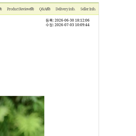
0
0
0
)
Product Review(
)
Q&A(
)
Delivery info.
Seller Info.
등록: 2026-06-30 18:12:06
수정: 2026-07-03 10:09:44