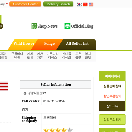
age
Shop News
Official Blog
0
Wild flower
Folige
All Seller list
예담
구름바다
아네
어반
가든파라
산내들
도은
양지
플라워
난원
모네
가든
다이스
야생화
들꽃
화훼
마이페이지
Seller Information
심폴경매참여
영광식물원♥♥
할인쿠폰받기
Call center
010-3315-3854
장바구니
경기
Shipping
로젠택배
입점문의하기
company