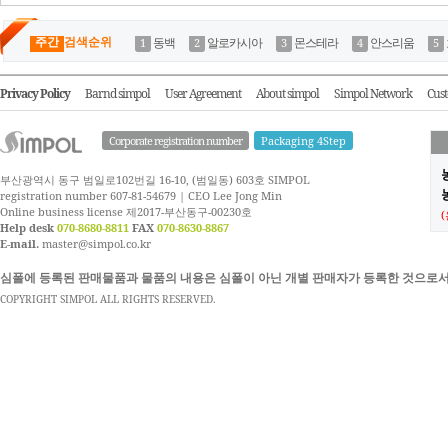
주간
검색순위
동백
알로카시아
몬스테라
안스리움
Privacy Policy
Barnd simpol
User Agreement
About simpol
Simpol Network
Cust
Corporate registration number
Packaging 4Step
부산광역시 동구 범일로102번길 16-10, (범일동) 603호 SIMPOL
농
registration number 607-81-54679 | CEO Lee Jong Min
Online business license 제2017-부산동구-00230호
Help desk
070-8680-8811
FAX
070-8630-8867
E-mail.
master@simpol.co.kr
심폴에 등록된 판매물품과 물품의 내용은 심폴이 아닌 개별 판매자가 등록한 것으로서
COPYRIGHT SIMPOL ALL RIGHTS RESERVED.