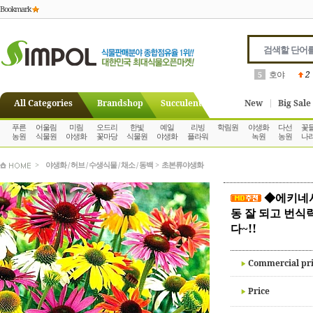
Bookmark
콜로카시아
6
All Categories
Brandshop
Succulent
New
Big Sale
푸른
어울림
미림
오드리
한빛
예일
리빙
학림원
야생화
다선
꽃
농원
식물원
야생화
꽃마당
식물원
야생화
플라워
녹원
농원
나
>
야생화 / 허브 / 수생식물 / 채소 / 동백
>
초본류야생화
◆에키네시
동 잘 되고 번
다~!!
Commercial pr
Price