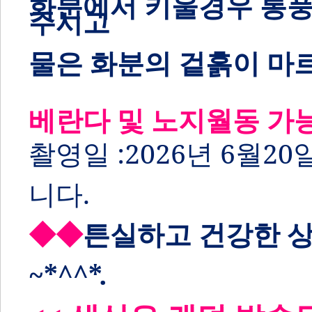
화분에서 키울경우 통풍
주시고
물은 화분의 겉
흙이
마르
베란다 및 노지월동 가능
촬영일 :2026
년 6
월20
니다.
◆◆
튼실하고 건강한
상
~*^^*.