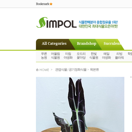
Bookmark
All Categories
Brandshop
Succulent
푸른
어울림
미림
오드리
한빛
예일
리빙
학
농원
식물원
야생화
꽃마당
식물원
야생화
플라워
>
관엽식물 / 공기정화식물
>
목본류