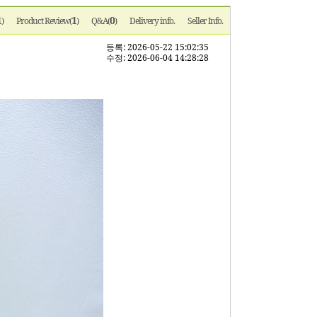
1
1
0
)
Product Review(
)
Q&A(
)
Delivery info.
Seller Info.
등록: 2026-05-22 15:02:35
수정: 2026-06-04 14:28:28