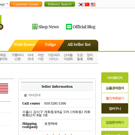
age
Shop News
Official Blog
0
Wild flower
Folige
All Seller list
예담
구름바다
아네
어반
가든파라
산내들
도은
양지
플라워
난원
모네
가든
다이스
야생화
들꽃
화훼
마이페이지
Seller Information
심폴경매참여
아네모네
할인쿠폰받기
Call center
010-3281-1566
장바구니
서울시 강서구 개화동로8길 119, (개화동) 개화
화훼단지 B동 3호
입점문의하기
Shipping
로젠택배
company