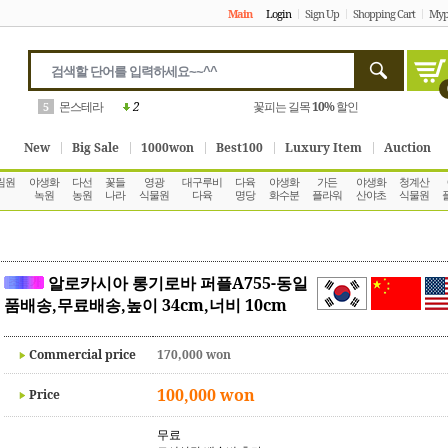
Main
Login
Sign Up
Shopping Cart
Myp
베고니아
1
포트모아
10%
할인
6
New
Big Sale
1000won
Best100
Luxury Item
Auction
림원
야생화
다선
꽃들
영광
대구루비
다육
야생화
가든
야생화
청계산
녹원
농원
나라
식물원
다육
명당
화수분
플라워
산야초
식물원
알로카시아 롱기로바 퍼플A755-동일
품배송,무료배송,높이 34cm,너비 10cm
Commercial price
170,000 won
100,000 won
Price
무료