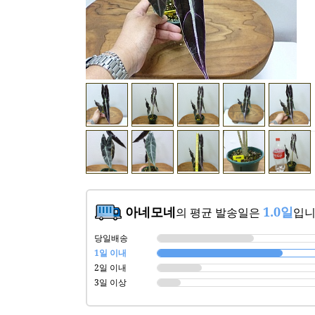
아네모네
1.0일
의 평균 발송일은
입니
당일배송
1일 이내
2일 이내
3일 이상