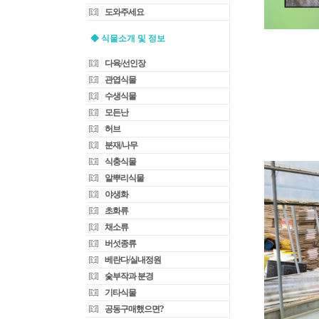
도와주세요
◆ 식물소개 및 정보
다육/선인장
관엽식물
수생식물
모든난
허브
분재/나무
식충식물
알뿌리식물
야생화
초화류
채소류
버섯종류
베란다/실내정원
숯부작과 분경
기타식물
공동구매했으면?