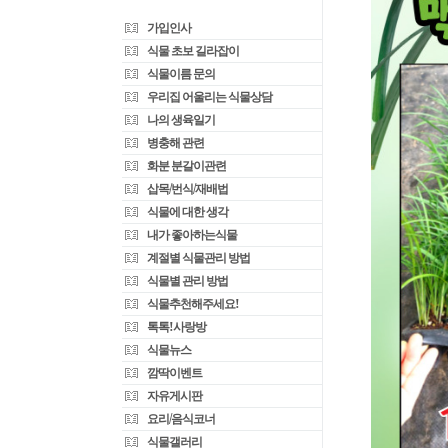
가입인사
식물 초보 길라잡이
식물이름 문의
우리집 어울리는 식물상담
나의 생육일기
병충해 관련
화분 분갈이관련
삽목/번식/재배법
식물에 대한 생각
내가 좋아하는식물
계절별 식물관리 방법
식물별 관리 방법
식물추천해주세요!
톡톡!사랑방
식물뉴스
깜딱이벤트
자유게시판
요리/음식코너
식물갤러리