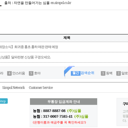
출처 : 자연을 만들어가는 심폴
en.simpol.co.kr
제목
매장소식】희귀종 홍초 홍하 매판 판매 예정
신상품】달파란분 신상품 구경오세요.
월간
검색순위
라
안스리움
호야
동백
알로
Simpol Network
Customer Service
Step
무통장 입금계좌 안내
구
농협 : 8887-8887-08
(주)심폴
고객
핑몰
농협 : 317-0007-7585-41
(주)심폴
다.
(은행이름과 예금주를 꼭 확인하세요!)