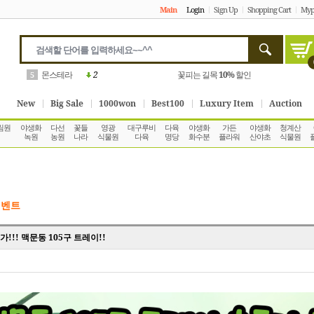
Main
Login
Sign Up
Shopping Cart
Myp
몬스테라
2
꽃피는 길목
10%
할인
5
New
Big Sale
1000won
Best100
Luxury Item
Auction
림원
야생화
다선
꽃들
영광
대구루비
다육
야생화
가든
야생화
청계산
녹원
농원
나라
식물원
다육
명당
화수분
플라워
산야초
식물원
이벤트
!! 맥문동 105구 트레이!!