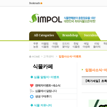
Bookmark
All Categories
Brandshop
Succulent
푸른
어울림
미림
오드리
한빛
예일
리빙
학
농원
식물원
야생화
꽃마당
식물원
야생화
플라워
> 고객센터 >
입점사소식+이벤트
식물카페
입점사소식+
◆ 심폴 알림이+이벤트
【특가세일】초특가!
판매자이벤트+새소식
심폴에서 알립니다
생생 구매후기
◆ 식물 커뮤니티