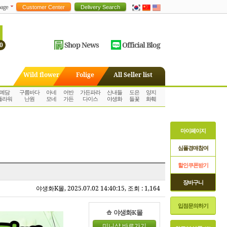
age
Shop News
Official Blog
0
Wild flower
Folige
All Seller list
예담
구름바다
아네
어반
가든파라
산내들
도은
양지
플라워
난원
모네
가든
다이스
야생화
들꽃
화훼
마이페이지
심폴경매참여
할인쿠폰받기
장바구니
야생화K몰, 2025.07.02 14:40:15, 조회 : 1,164
입점문의하기
야생화K몰