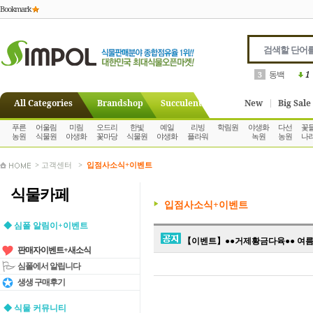
Bookmark
동백
1
3
All Categories
Brandshop
Succulent
New
Big Sale
푸른
어울림
미림
오드리
한빛
예일
리빙
학림원
야생화
다선
꽃
농원
식물원
야생화
꽃마당
식물원
야생화
플라워
녹원
농원
나
> 고객센터 >
입점사소식+이벤트
식물카페
입점사소식+이벤트
◆ 심폴 알림이+이벤트
【이벤트】●●거제황금다육●● 여름
판매자이벤트+새소식
심폴에서 알립니다
생생 구매후기
◆ 식물 커뮤니티