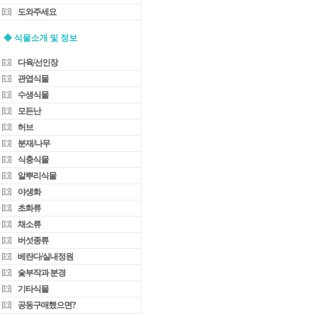
도와주세요
◆ 식물소개 및 정보
다육/선인장
관엽식물
수생식물
모든난
허브
분재/나무
식충식물
알뿌리식물
야생화
초화류
채소류
버섯종류
베란다/실내정원
숯부작과 분경
기타식물
공동구매했으면?