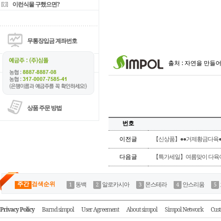
이런식물 구했으면?
무통장입금 계좌번호
출처 : 자연을 만들
상품 주문 방법
번호
이전글
【신상품】●●거제황금다육●●
다음글
【특가세일】여름맞이 다육이 1
주간
검색순위
동백
알로카시아
몬스테라
안스리움
Privacy Policy
Barnd simpol
User Agreement
About simpol
Simpol Network
Cust