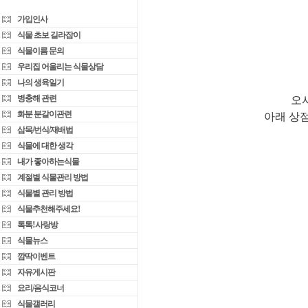
가입인사
식물 초보 길라잡이
식물이름 문의
우리집 어울리는 식물상담
나의 생육일기
병충해 관련
오
화분 분갈이관련
아래 상
삽목/번식/재배법
식물에 대한 생각
내가 좋아하는식물
계절별 식물관리 방법
식물별 관리 방법
식물추천해주세요!
톡톡!사랑방
식물뉴스
깜딱이벤트
자유게시판
요리/음식코너
식물갤러리